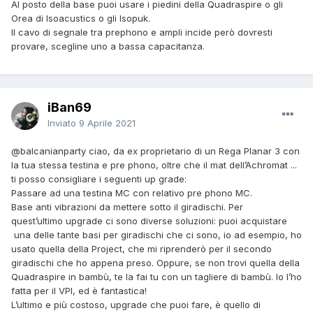
Al posto della base puoi usare i piedini della Quadraspire o gli
Orea di Isoacustics o gli Isopuk.
Il cavo di segnale tra prephono e ampli incide però dovresti
provare, scegline uno a bassa capacitanza.
iBan69
Inviato
9 Aprile 2021
@balcanianparty
ciao, da ex proprietario di un Rega Planar 3 con
la tua stessa testina e pre phono, oltre che il mat dell’Achromat ...
ti posso consigliare i seguenti up grade:
Passare ad una testina MC con relativo pre phono MC.
Base anti vibrazioni da mettere sotto il giradischi. Per
quest’ultimo upgrade ci sono diverse soluzioni: puoi acquistare
una delle tante basi per giradischi che ci sono, io ad esempio, ho
usato quella della Project, che mi riprenderò per il secondo
giradischi che ho appena preso. Oppure, se non trovi quella della
Quadraspire in bambù, te la fai tu con un tagliere di bambù. Io l’ho
fatta per il VPI, ed è fantastica!
L’ultimo e più costoso, upgrade che puoi fare, è quello di