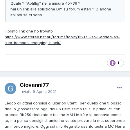
Quale ? “Aptitlig” nella misura 45x36 ?
hai un link alla soluzione DIY su forum esteri ? O anche
italiani se ci sono
il primo link che ho trovato
https://www.stereo.net.au/forums/topic/122173-so-i-added-an-
ikea-bamboo-chopping-block/
1
Giovanni77
Inviato
9 Aprile 2021
Leggo gli ottimi consigli di ulteriori utenti, per quello che ti posso
dire io ,possessore oggi del P6 ultimissima relis, e prima P2 con
braccio Rb250 ricablato e testina MM Lin k9 e la pensavo come
te, ma poi su consigli di amici ho voluto provare la mc, scoprendo
un mondo migliore. Oggi sul mio Rega sto usanto testina MC Hana