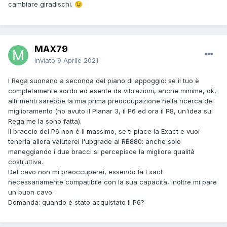
cambiare giradischi.
😉
MAX79
Inviato
9 Aprile 2021
I Rega suonano a seconda del piano di appoggio: se il tuo è
completamente sordo ed esente da vibrazioni, anche minime, ok,
altrimenti sarebbe la mia prima preoccupazione nella ricerca del
miglioramento (ho avuto il Planar 3, il P6 ed ora il P8, un'idea sui
Rega me la sono fatta).
Il braccio del P6 non è il massimo, se ti piace la Exact e vuoi
tenerla allora valuterei l'upgrade al RB880: anche solo
maneggiando i due bracci si percepisce la migliore qualità
costruttiva.
Del cavo non mi preoccuperei, essendo la Exact
necessariamente compatibile con la sua capacità, inoltre mi pare
un buon cavo.
Domanda: quando è stato acquistato il P6?