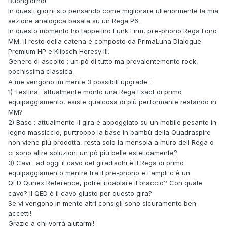
Buongiorno!
In questi giorni sto pensando come migliorare ulteriormente la mia
sezione analogica basata su un Rega P6.
In questo momento ho tappetino Funk Firm, pre-phono Rega Fono
MM, il resto della catena è composto da PrimaLuna Dialogue
Premium HP e Klipsch Heresy III.
Genere di ascolto : un pò di tutto ma prevalentemente rock,
pochissima classica.
A me vengono im mente 3 possibili upgrade
:
1) Testina : attualmente monto una Rega Exact di primo
equipaggiamento, esiste qualcosa di più performante restando in
MM?
2) Base : attualmente il gira è appoggiato su un mobile pesante in
legno massiccio, purtroppo la base in bambù della Quadraspire
non viene più prodotta, resta solo la mensola a muro dell Rega o
ci sono altre soluzioni un pò più belle esteticamente?
3) Cavi : ad oggi il cavo del giradischi è il Rega di primo
equipaggiamento mentre tra il pre-phono e l'ampli c'è un
QED Qunex Reference, potrei ricablare il braccio? Con quale
cavo? Il QED è il cavo giusto per questo gira?
Se vi vengono in mente altri consigli sono sicuramente ben
accetti!
Grazie a chi
vorrà aiutarmi!