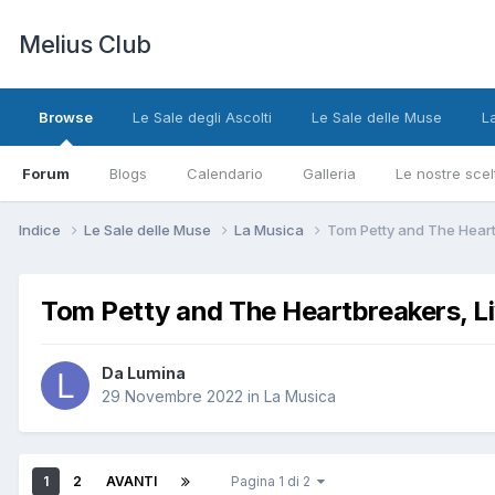
Melius Club
Browse
Le Sale degli Ascolti
Le Sale delle Muse
L
Forum
Blogs
Calendario
Galleria
Le nostre scel
Indice
Le Sale delle Muse
La Musica
Tom Petty and The Heartb
Tom Petty and The Heartbreakers, Liv
Da Lumina
29 Novembre 2022
in
La Musica
1
2
AVANTI
Pagina 1 di 2