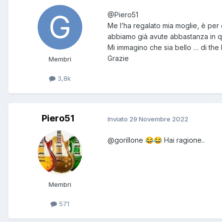
@Piero51
Me l’ha regalato mia moglie, è per 
abbiamo già avute abbastanza in qu
Mi immagino che sia bello … di the 
Grazie
Membri
3,8k
Piero51
Inviato
29 Novembre 2022
@gorillone
Hai ragione..
😂
😂
Membri
571