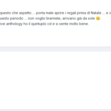
questo che aspetto … porta male aprire i regali prima di Natale … e d
esto periodo … non voglio tirarmele, arrivano già da sole
.
😔
live anthology ho il quintuplo cd e si sente molto bene.