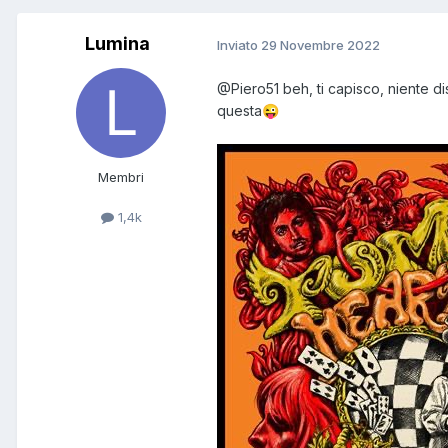
Lumina
Inviato
29 Novembre 2022
@Piero51
beh, ti capisco, niente d
questa
😜
Membri
1,4k