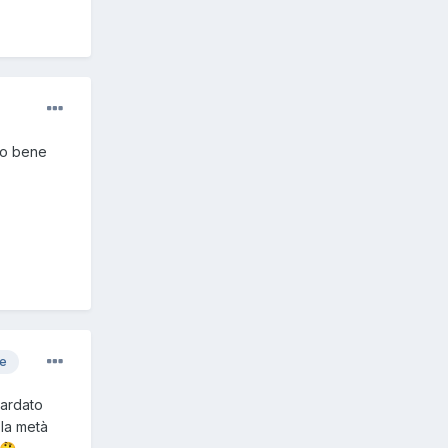
ano bene
re
uardato
 la metà