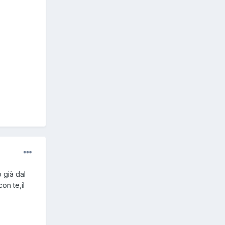
 già dal
on te,il