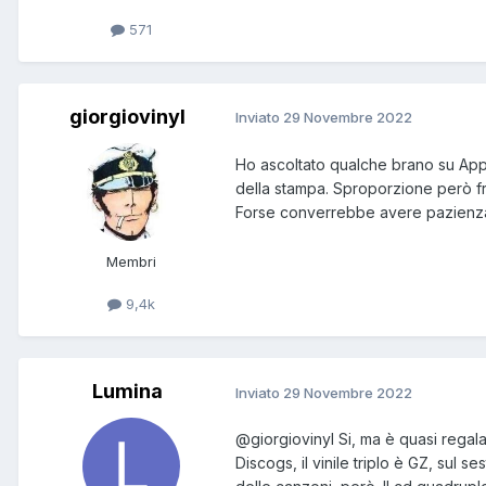
571
giorgiovinyl
Inviato
29 Novembre 2022
Ho ascoltato qualche brano su Appl
della stampa. Sproporzione però fra
Forse converrebbe avere pazienza e
Membri
9,4k
Lumina
Inviato
29 Novembre 2022
@giorgiovinyl
Si, ma è quasi regala
Discogs, il vinile triplo è GZ, sul 