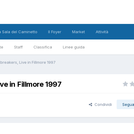
a Sala del Caminetto
Il Foyer
Market
Attività
te
Staff
Classifica
Linee guida
reakers, Live in Fillmore 1997
e in Fillmore 1997
Condividi
Segua