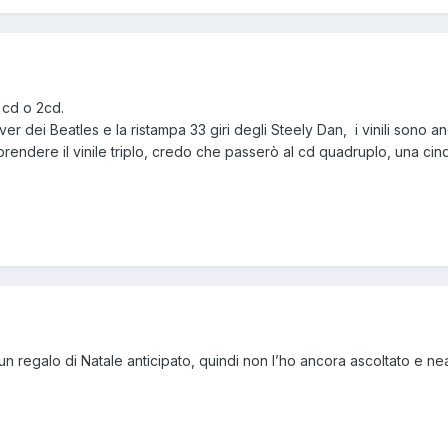
 cd o 2cd.
r dei Beatles e la ristampa 33 giri degli Steely Dan, i vinili sono a
endere il vinile triplo, credo che passerò al cd quadruplo, una cin
 un regalo di Natale anticipato, quindi non l’ho ancora ascoltato e n