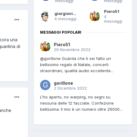
messaggi
messaggi
Piero51
giorgiovinyl
4
4 messaggi
messaggi
MESSAGGI POPOLARI
ncora una
Piero51
quantina di
29 Novembre 2022
@gorillone Guarda che ti sei fatto un
bellissimo regalo di Natale, concerti
straordinari, qualità audio eccellente...
gorillone
2 Dicembre 2022
L’ho aperto, no warping, no segni su
nessuna delle 12 facciate. Confezione
bellissima. Il mio è un numero oltre 26000...
eanche