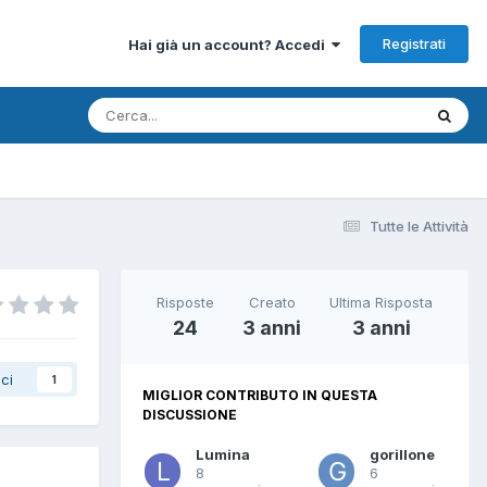
Registrati
Hai già un account? Accedi
Tutte le Attività
Risposte
Creato
Ultima Risposta
24
3 anni
3 anni
ci
1
MIGLIOR CONTRIBUTO IN QUESTA
DISCUSSIONE
Lumina
gorillone
8
6