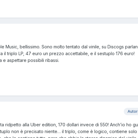
e Music, bellissimo. Sono molto tentato dal vinile, su Discogs parl
 il triplo LP, 47 euro un prezzo accettabile, e il sestuplo 176 euro!
 aspettare possibili ribassi.
Auto
ta ridpetto alla Uber edition, 170 dollari invece di 550! Anch’io ho g
sestuplo non è precisato niente… il triplo, come è logico, contiene solo