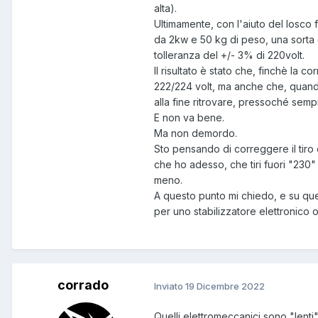
alta).
Ultimamente, con l'aiuto del losco 
da 2kw e 50 kg di peso, una sorta 
tolleranza del +/- 3% di 220volt.
Il risultato è stato che, finchè la co
222/224 volt, ma anche che, quando 
alla fine ritrovare, pressoché sempre
E non va bene.
Ma non demordo.
Sto pensando di correggere il tiro 
che ho adesso, che tiri fuori "230"
meno.
A questo punto mi chiedo, e su que
per uno stabilizzatore elettronico 
corrado
Inviato
19 Dicembre 2022
Quelli elettromeccanici sono "lenti