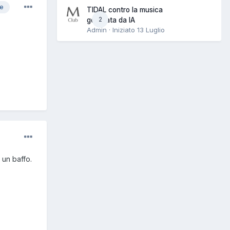
re
TIDAL contro la musica
2
generata da IA
Admin · Iniziato
13 Luglio
 un baffo.