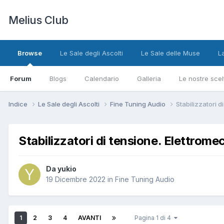
Melius Club
Browse
Le Sale degli Ascolti
Le Sale delle Muse
L
Forum
Blogs
Calendario
Galleria
Le nostre scel
Indice
Le Sale degli Ascolti
Fine Tuning Audio
Stabilizzatori 
Stabilizzatori di tensione. Elettrome
Da yukio
19 Dicembre 2022
in
Fine Tuning Audio
1
2
3
4
AVANTI
Pagina 1 di 4