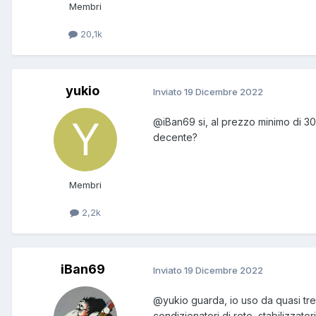
Membri
20,1k
yukio
Inviato
19 Dicembre 2022
@iBan69
si, al prezzo minimo di 3
decente?
Membri
2,2k
iBan69
Inviato
19 Dicembre 2022
@yukio
guarda, io uso da quasi tr
condizionatori di rete, stabilizzatori