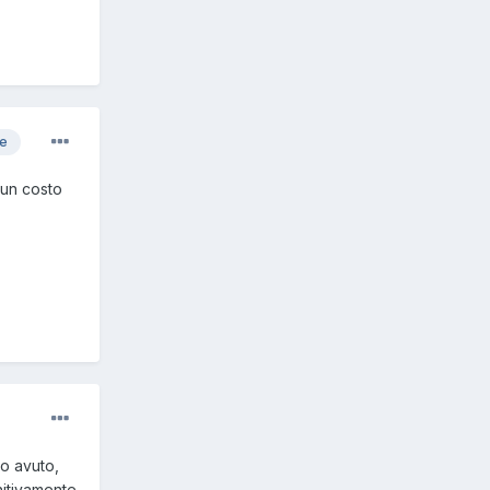
re
 un costo
o avuto,
initivamente