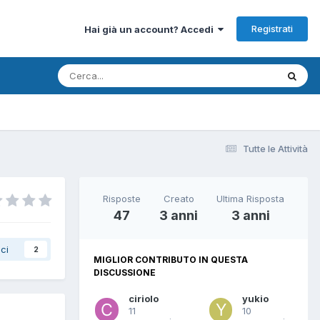
Registrati
Hai già un account? Accedi
Tutte le Attività
Risposte
Creato
Ultima Risposta
47
3 anni
3 anni
ci
2
MIGLIOR CONTRIBUTO IN QUESTA
DISCUSSIONE
ciriolo
yukio
11
10