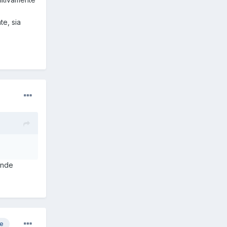
te, sia
ande
re