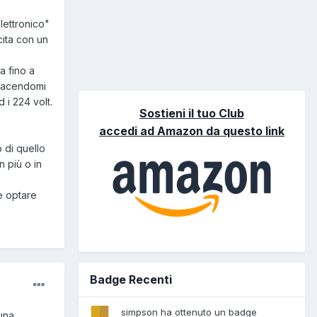
lettronico"
cita con un
ta fino a
 facendomi
 i 224 volt.
Sostieni il tuo Club
accedi ad Amazon da questo link
 di quello
n più o in
e optare
Badge Recenti
simpson ha ottenuto un badge
 una