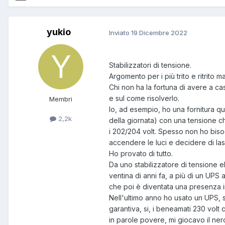
yukio
Inviato
19 Dicembre 2022
Stabilizzatori di tensione.
Argomento per i più trito e ritrito m
Chi non ha la fortuna di avere a ca
e sul come risolverlo.
Membri
Io, ad esempio, ho una fornitura q
2,2k
della giornata) con una tensione che
i 202/204 volt. Spesso non ho bis
accendere le luci e decidere di lasc
Ho provato di tutto.
Da uno stabilizzatore di tensione 
ventina di anni fa, a più di un UPS
che poi è diventata una presenza i
Nell'ultimo anno ho usato un UPS,
garantiva, si, i beneamati 230 volt
in parole povere, mi giocavo il ne