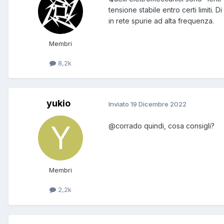
tensione stabile entro certi limiti
in rete spurie ad alta frequenza.
Membri
8,2k
yukio
Inviato
19 Dicembre 2022
@corrado
quindi, cosa consigli?
Membri
2,2k