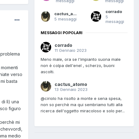
messaggi
messaggi
corrado
cactus_atomo
5
5 messaggi
messaggi
MESSAGGI POPOLARI
corrado
11 Gennaio 2023
l problema
Meno male, ora se l'impianto suona male
non è colpa dell'enel , scherzo, buoni
i momenti
ascolti.
chiate verso
 mi basta
cactus_atomo
13 Gennaio 2023
@ciriolo ha risolto a monte e sena spesa,
di lì) una
non so perchè ma qui sembriamo tutti alla
osco figuro
ricerca dell'oggetto miracoloso e solo per...
 perchè mi
o chevvordì,
amma medio