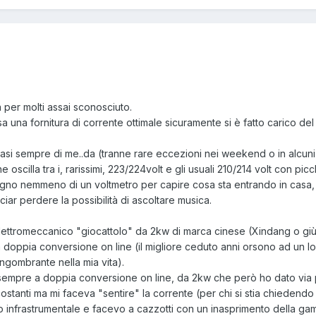
a per molti assai sconosciuto.
sa una fornitura di corrente ottimale sicuramente si è fatto carico de
uasi sempre di me..da (tranne rare eccezioni nei weekend o in alcun
 oscilla tra i, rarissimi, 223/224volt e gli usuali 210/214 volt con pic
ogno nemmeno di un voltmetro per capire cosa sta entrando in casa,
iar perdere la possibilità di ascoltare musica.
elettromeccanico "giocattolo" da 2kw di marca cinese (Xindang o giù 
 a doppia conversione on line (il migliore ceduto anni orsono ad un l
ngombrante nella mia vita).
 sempre a doppia conversione on line, da 2kw che però ho dato via
 costanti ma mi faceva "sentire" la corrente (per chi si stia chiedend
ro infrastrumentale e facevo a cazzotti con un inasprimento della g