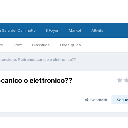
a Sala del Caminetto
Il Foyer
Market
Attività
te
Staff
Classifica
Linee guida
di tensione. Elettromeccanico o elettronico??
ccanico o elettronico??
Condividi
Segua