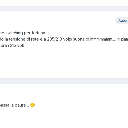
Auto
ne switching per fortuna.
 la tensione di rete è a 205/210 volts suona di mmmmmmm.....inizia
pra i 215 volt
 passa la paura…
😉