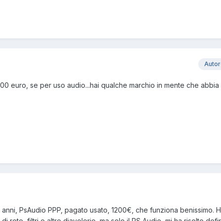
Auto
000 euro, se per uso audio...hai qualche marchio in mente che abbia
e anni, PsAudio PPP, pagato usato, 1200€, che funziona benissimo. H
 di rete, filtri e altre diavolerie, ma solo il PS Audio, mi ha risolto def