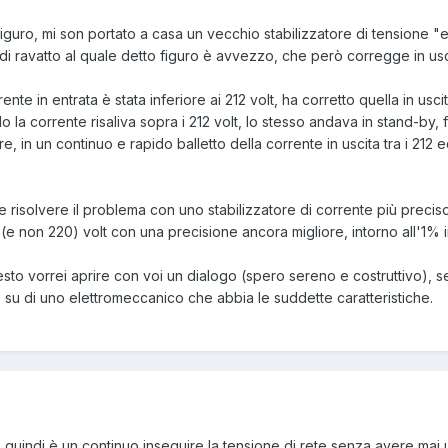
figuro, mi son portato a casa un vecchio stabilizzatore di tensione "e
di ravatto al quale detto figuro è avvezzo, che però corregge in us
rrente in entrata è stata inferiore ai 212 volt, ha corretto quella in usci
la corrente risaliva sopra i 212 volt, lo stesso andava in stand-by,
, in un continuo e rapido balletto della corrente in uscita tra i 212 ed
e risolvere il problema con uno stabilizzatore di corrente più preciso
 (e non 220) volt con una precisione ancora migliore, intorno all'1% i
sto vorrei aprire con voi un dialogo (spero sereno e costruttivo), s
o su di uno elettromeccanico che abbia le suddette caratteristiche.
" quindi è un continuo inseguire la tensione di rete senza avere mai