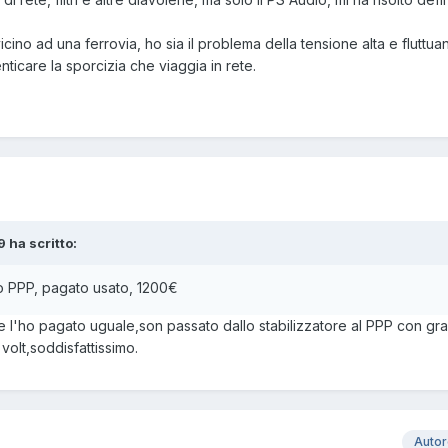
no ad una ferrovia, ho sia il problema della tensione alta e fluttuan
ticare la sporcizia che viaggia in rete.
9 ha scritto:
io PPP, pagato usato, 1200€
 e l'ho pagato uguale,son passato dallo stabilizzatore al PPP con gr
olt,soddisfattissimo.
Auto