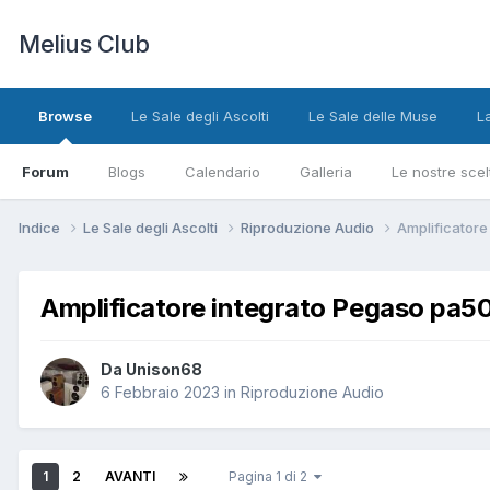
Melius Club
Browse
Le Sale degli Ascolti
Le Sale delle Muse
L
Forum
Blogs
Calendario
Galleria
Le nostre scel
Indice
Le Sale degli Ascolti
Riproduzione Audio
Amplificatore
Amplificatore integrato Pegaso pa5
Da Unison68
6 Febbraio 2023
in
Riproduzione Audio
1
2
AVANTI
Pagina 1 di 2