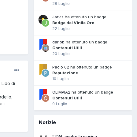
28 Luglio
Jarvis
ha ottenuto un badge
Badge del Vinile Oro
22 Luglio
dariob
ha ottenuto un badge
Contenuti Utili
20 Luglio
Paolo 62
ha ottenuto un badge
Reputazione
10 Luglio
 Lido di
OLIMPIA2
ha ottenuto un badge
odello,
Contenuti Utili
e i
9 Luglio
Notizie
TIDAL contro la musica