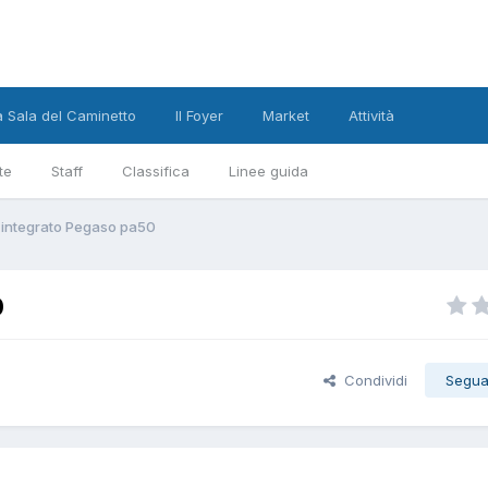
a Sala del Caminetto
Il Foyer
Market
Attività
te
Staff
Classifica
Linee guida
 integrato Pegaso pa50
0
Condividi
Segua