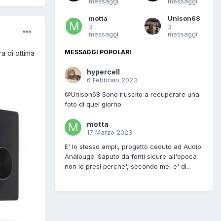
messaggi
messaggi
motta
Unison68
3
3
messaggi
messaggi
MESSAGGI POPOLARI
a di ottima
hypercell
6 Febbraio 2023
@Unison68 Sono riuscito a recuperare una
foto di quel giorno
motta
17 Marzo 2023
E' lo stesso ampli, progetto ceduto ad Audio
Analouge. Saputo da fonti sicure all'epoca
non lo presi perche', secondo me, e' di...