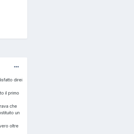
sfatto direi
to il primo
brava che
stituito un
vero oltre