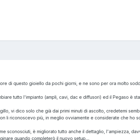
ore di questo gioiello da pochi giorni, e ne sono per ora molto soddi
are tutto l'impianto (ampli, cavi, dac e diffusori) ed il Pegaso è sta
gillo, vi dico solo che già dai primi minuti di ascolto, credetemi sem
non li riconoscevo più, in meglio ovviamente e considerate che ho so
me sconosciuti, è migliorato tutto anche il dettaglio, l'ampiezza, dav
ginare quando completerò il nuovo setup....