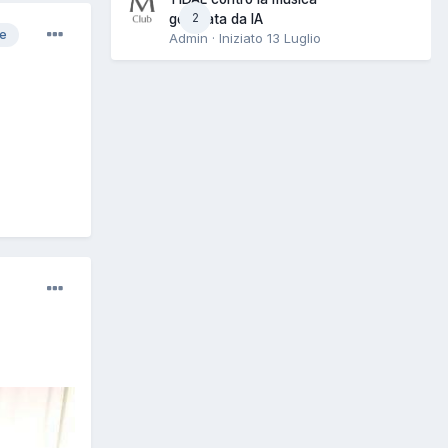
2
generata da IA
re
Admin · Iniziato
13 Luglio