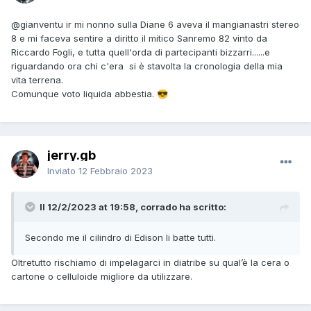
@gianventu
ir mi nonno sulla Diane 6 aveva il mangianastri stereo
8 e mi faceva sentire a diritto il mitico Sanremo 82 vinto da
Riccardo Fogli, e tutta quell'orda di partecipanti bizzarri......e
riguardando ora chi c'era si è stavolta la cronologia della mia
vita terrena.
Comunque voto liquida abbestia.
😎
jerry.gb
Inviato
12 Febbraio 2023
Il 12/2/2023 at 19:58, corrado ha scritto:
Secondo me il cilindro di Edison li batte tutti.
Oltretutto rischiamo di impelagarci in diatribe su qual’è la cera o
cartone o celluloide migliore da utilizzare.