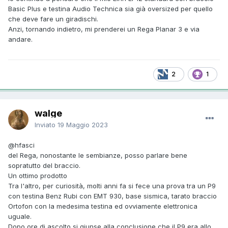
Basic Plus e testina Audio Technica sia già oversized per quello
che deve fare un giradischi.
Anzi, tornando indietro, mi prenderei un Rega Planar 3 e via
andare.
2
1
walge
Inviato
19 Maggio 2023
@hfasci
del Rega, nonostante le sembianze, posso parlare bene
sopratutto del braccio.
Un ottimo prodotto
Tra l'altro, per curiosità, molti anni fa si fece una prova tra un P9
con testina Benz Rubi con EMT 930, base sismica, tarato braccio
Ortofon con la medesima testina ed ovviamente elettronica
uguale.
Dopo ore di ascolto si giunse alla conclusione che il P9 era allo