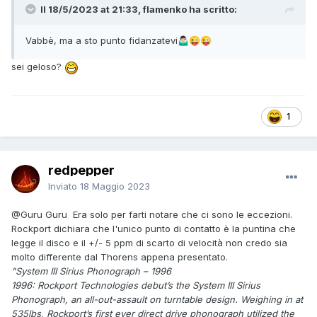
Il 18/5/2023 at 21:33, flamenko ha scritto:
Vabbè, ma a sto punto fidanzatevi
🤷🏻‍♂️
😜
😜
sei geloso?
1
redpepper
Inviato
18 Maggio 2023
@Guru Guru
Era solo per farti notare che ci sono le eccezioni.
Rockport dichiara che l'unico punto di contatto è la puntina che
legge il disco e il +/- 5 ppm di scarto di velocità non credo sia
molto differente dal Thorens appena presentato.
"System III Sirius Phonograph – 1996
1996: Rockport Technologies debut’s the System III Sirius
Phonograph, an all-out-assault on turntable design. Weighing in at
535lbs, Rockport’s first ever direct drive phonograph utilized the