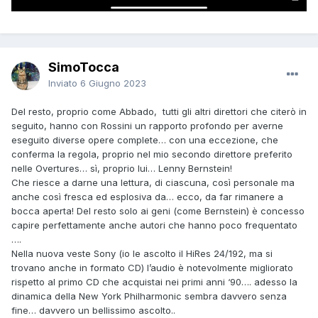
SimoTocca
Inviato
6 Giugno 2023
Del resto, proprio come Abbado, tutti gli altri direttori che citerò in
seguito, hanno con Rossini un rapporto profondo per averne
eseguito diverse opere complete… con una eccezione, che
conferma la regola, proprio nel mio secondo direttore preferito
nelle Overtures… sì, proprio lui… Lenny Bernstein!
Che riesce a darne una lettura, di ciascuna, così personale ma
anche così fresca ed esplosiva da… ecco, da far rimanere a
bocca aperta! Del resto solo ai geni (come Bernstein) è concesso
capire perfettamente anche autori che hanno poco frequentato
….
Nella nuova veste Sony (io le ascolto il HiRes 24/192, ma si
trovano anche in formato CD) l’audio è notevolmente migliorato
rispetto al primo CD che acquistai nei primi anni ‘90…. adesso la
dinamica della New York Philharmonic sembra davvero senza
fine… davvero un bellissimo ascolto..