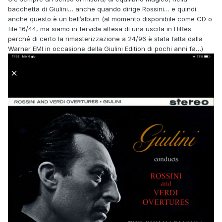
bacchetta di Giulini… anche quando dirige Rossini… e quindi
anche questo è un bell’album (al momento disponibile come CD o
file 16/44, ma siamo in fervida attesa di una uscita in HiRes
perché di certo la rimasterizzazione a 24/96 è stata fatta dalla
Warner EMI in occasione della Giulini Edition di pochi anni fa…)