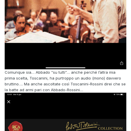
Comunque sia… Abbado “su tutti”… anche perché l’altra mia
prima scelta, Toscanini, ha purtroppo un audio (mono) davvero
bruttino…. Ma anche ascoltate così Toscanini-Rossini direi che se
la batte ad armi pari con Abbado-Rossini…