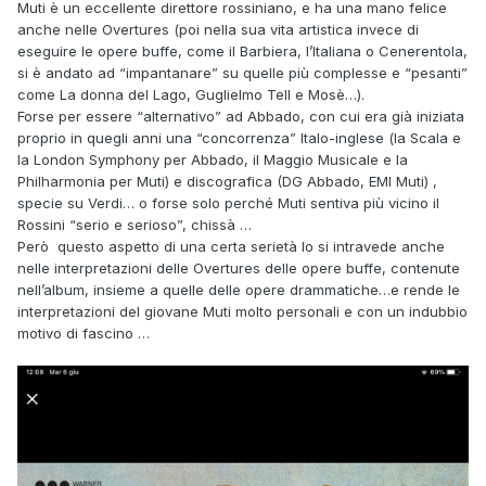
Muti è un eccellente direttore rossiniano, e ha una mano felice
anche nelle Overtures (poi nella sua vita artistica invece di
eseguire le opere buffe, come il Barbiera, l’Italiana o Cenerentola,
si è andato ad “impantanare” su quelle più complesse e “pesanti”
come La donna del Lago, Guglielmo Tell e Mosè…).
Forse per essere “alternativo” ad Abbado, con cui era già iniziata
proprio in quegli anni una “concorrenza” Italo-inglese (la Scala e
la London Symphony per Abbado, il Maggio Musicale e la
Philharmonia per Muti) e discografica (DG Abbado, EMI Muti) ,
specie su Verdi… o forse solo perché Muti sentiva più vicino il
Rossini “serio e serioso”, chissà …
Però questo aspetto di una certa serietà lo si intravede anche
nelle interpretazioni delle Overtures delle opere buffe, contenute
nell’album, insieme a quelle delle opere drammatiche…e rende le
interpretazioni del giovane Muti molto personali e con un indubbio
motivo di fascino …