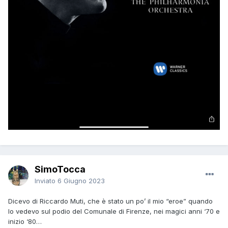
SimoTocca
Inviato
6 Giugno 2023
Dicevo di Riccardo Muti, che è stato un po’ il mio “eroe” quando
lo vedevo sul podio del Comunale di Firenze, nei magici anni ‘70 e
inizio ‘80…