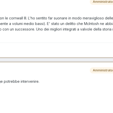
Amministrato
n le cornwall III. L'ho sentito far suonare in modo meraviglioso del
mente a volumi medio bassi). E' stato un delitto che McIntosh ne abb
o con un successore. Uno dei migliori integrati a valvole della storia
Amministrato
ge potrebbe intervenire.