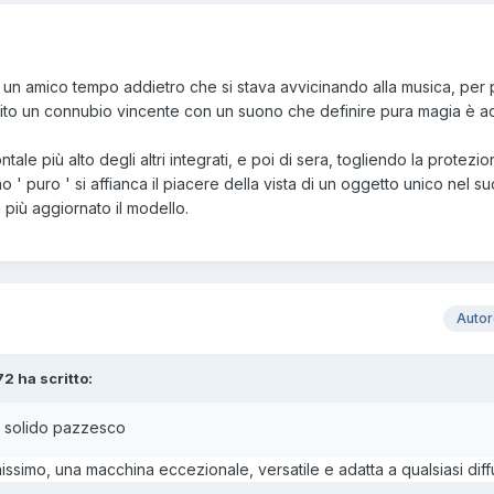
 un amico tempo addietro che si stava avvicinando alla musica, per 
cito un connubio vincente con un suono che definire pura magia è ad
ale più alto degli altri integrati, e poi di sera, togliendo la protezio
o ' puro ' si affianca il piacere della vista di un oggetto unico nel 
più aggiornato il modello.
Auto
2 ha scritto:
o solido pazzesco
nissimo, una macchina eccezionale, versatile e adatta a qualsiasi diff