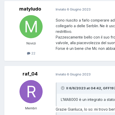
matyludo
Inviato
6 Giugno 2023
Sono riuscito a farlo comperare ad
collegarlo a delle Serblin. Ne è us
restrittivo.
Pazzescamente bello con il suo front
valvole, alla piacevolezza del suon
Novizi
Forse è un bene che Mc non abbia 
22
raf_04
Inviato
6 Giugno 2023
Il 6/6/2023 at 04:42, GFF197
L’MA8000 è un integrato a stat
Membri
Grazie Gianluca, lo so: mi trovo be