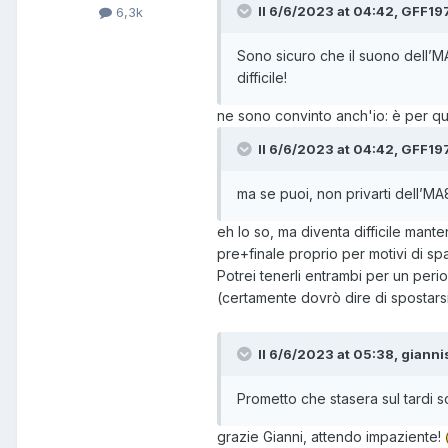
Il 6/6/2023 at 04:42, GFF197
6,3k
Sono sicuro che il suono dell’M
difficile!
ne sono convinto anch'io: è per q
Il 6/6/2023 at 04:42, GFF197
ma se puoi, non privarti dell’MA
eh lo so, ma diventa difficile mant
pre+finale proprio per motivi di sp
Potrei tenerli entrambi per un peri
(certamente dovrò dire di spostarsi
Il 6/6/2023 at 05:38, gianni
Prometto che stasera sul tardi s
grazie Gianni, attendo impaziente!