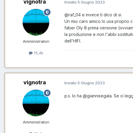
vignotra
Inviato
5 Giugno 2023
@raf_04
e invece ti dico di si.
Un mio caro amico lo usa proprio co
faber Oly III prima versione (ovvia
la produzione e non l'abbi sostituit
dell'HIFI.
Amministratori
15,4k
vignotra
Inviato
5 Giugno 2023
p.s. lo ha
@giannisegala
. Se ci leg
Amministratori