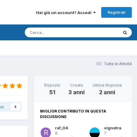
Registrati
Hai già un account? Accedi
Tutte le Attività
Risposte
Creato
Ultima Risposta
51
3 anni
2 anni
ci
4
MIGLIOR CONTRIBUTO IN QUESTA
DISCUSSIONE
raf_04
vignotra
8
7