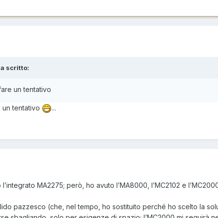
a scritto:
are un tentativo
i un tentativo
...
o l’integrato MA2275; però, ho avuto l’MA8000, l’MC2102 e l’MC2000
lido pazzesco (che, nel tempo, ho sostituito perché ho scelto la so
forse sbagliando, solo per esigenze di spazio; l’MC2000 mi seguirà n