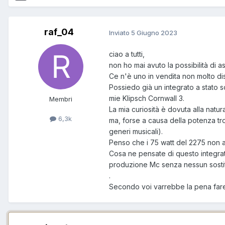
raf_04
Inviato
5 Giugno 2023
ciao a tutti,
non ho mai avuto la possibilità di a
Ce n'è uno in vendita non molto dis
Possiedo già un integrato a stato
mie Klipsch Cornwall 3.
Membri
La mia curiosità è dovuta alla natur
6,3k
ma, forse a causa della potenza tr
generi musicali).
Penso che i 75 watt del 2275 non 
Cosa ne pensate di questo integrat
produzione Mc senza nessun sostit
.
Secondo voi varrebbe la pena fare 