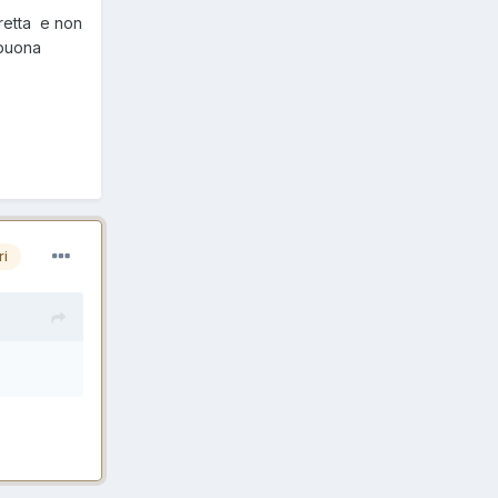
fretta e non
 buona
ri