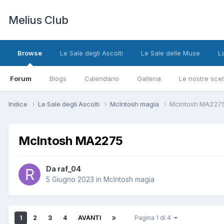
Melius Club
Browse
Le Sale degli Ascolti
Le Sale delle Muse
L
Forum
Blogs
Calendario
Galleria
Le nostre scel
Indice
Le Sale degli Ascolti
McIntosh magia
McIntosh MA227
McIntosh MA2275
Da raf_04
5 Giugno 2023
in
McIntosh magia
1
2
3
4
AVANTI
Pagina 1 di 4