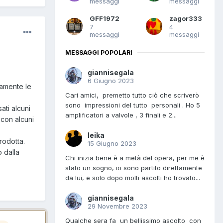
messaggi
messaggi
GFF1972
zagor333
7
4
messaggi
messaggi
MESSAGGI POPOLARI
giannisegala
6 Giugno 2023
tamente le
Cari amici, premetto tutto ciò che scriverò
sono impressioni del tutto personali . Ho 5
ati alcuni
amplificatori a valvole , 3 finali e 2...
 con alcuni
leika
rodotta.
15 Giugno 2023
 dalla
Chi inizia bene è a metà del opera, per me è
stato un sogno, io sono partito direttamente
da lui, e solo dopo molti ascolti ho trovato...
giannisegala
29 Novembre 2023
Qualche sera fa un bellissimo ascolto con