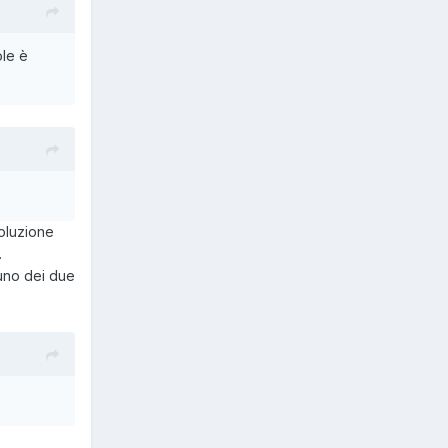
ole è
soluzione
.
 uno dei due