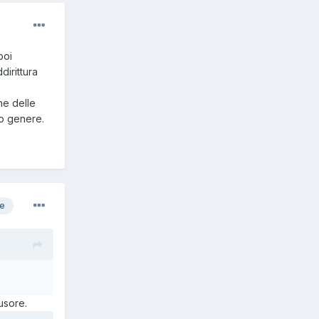
poi
dirittura
ne delle
suo genere.
re
usore.