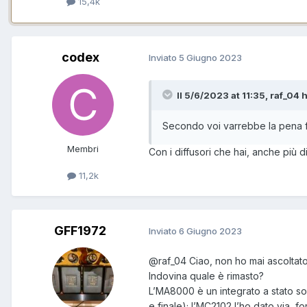
15,4k
codex
Inviato
5 Giugno 2023
Il 5/6/2023 at 11:35, raf_04 h
Secondo voi varrebbe la pena f
Membri
Con i diffusori che hai, anche più d
11,2k
GFF1972
Inviato
6 Giugno 2023
@raf_04
Ciao, non ho mai ascoltat
Indovina quale è rimasto?
L’MA8000 è un integrato a stato so
e finale); l’MC2102 l’ho dato via, 