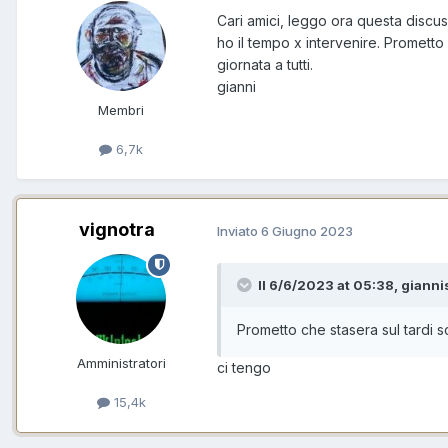
Cari amici, leggo ora questa discus
ho il tempo x intervenire. Prometto
giornata a tutti.
gianni
Membri
6,7k
vignotra
Inviato
6 Giugno 2023
Il 6/6/2023 at 05:38, gianni
Prometto che stasera sul tardi s
Amministratori
ci tengo
15,4k