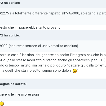
2 ha scritto:
A2275 sia totalmente differente rispetto all’MA8000; spiegarlo a par
uesto che mi piacerebbe tanto provarlo
2 ha scritto:
8000 (che resta sempre di una versatilità assoluta).
enere in casa 2 bestioni del genere: ho scelto l'integrato anzichè la 
azio (nello stesso mobiletto ci stanno anche gli apparecchi per l'HT)
odo di tempo limitato, ma prima o poi dovrò "gettare giù dalla torre"
, a quelli che stanno sotto, sennò sono dolori!
)
segala ha scritto:
criverò le mie impressioni.