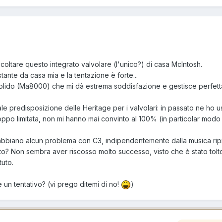
scoltare questo integrato valvolare (l'unico?) di casa McIntosh.
tante da casa mia e la tentazione è forte...
 solido (Ma8000) che mi dà estrema soddisfazione e gestisce perfet
ale predisposizione delle Heritage per i valvolari: in passato ne ho us
oppo limitata, non mi hanno mai convinto al 100% (in particolar modo
abbiano alcun problema con C3, indipendentemente dalla musica rip
o? Non sembra aver riscosso molto successo, visto che è stato tolto
uto.
un tentativo? (vi prego ditemi di no!
)