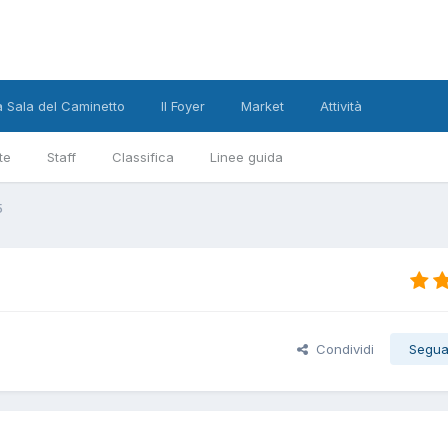
a Sala del Caminetto
Il Foyer
Market
Attività
te
Staff
Classifica
Linee guida
5
Condividi
Segua