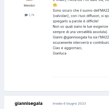
.
😁
Membri
Sono sicuro che il suono dell’MA227
1,7k
(valvolari), con i tuoi diffusori, si
spiegarlo a parole è difficile!
Non so quali siano le tue esigenze 
sempre di una versatilità assoluta).
Gianni
@giannisegala
ha sia l’MA22
sicuramente interverrà e contribuir
Ciao e aggiornaci,
Gianluca
giannisegala
Inviato
6 Giugno 2023