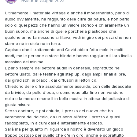
Inviato
18 Giugno 2023
Ultimamente il materiale vintage o anche il modernariato, parlo di
audio ovviamente, ha raggiunto delle cifre da paura, e non parlo
solo di quei pezzi che hanno un valore storico e chiaramente un
buon suono, ma anche di quelle porcheria plasticose che
qualche anno fa nessuno si filava, vedi in giro dei prezzi che non
stanno né in cielo né in terra.
Capisco che il trattamento anti Covid abbia fatto male in molti
modi, ma le persone a stare blindate hanno raggiunto il loro livello
massimo del minimo.
E parlo sempre del settore audio in generale, soprattutto nel
settore usato, dalle testine agli step up, dagli ampli finali ai pre,
dai giradischi ai bracci, dai diffusori ai lettori cd.
Chiedono delle cifre assolutamente assurde, con delle didascalie
da brivido, da pelle d'oca, e comunque alla fine non vendono
nulla e la merce rimane lì in bella mostra in attesa del pollastro di
giusta misura.
Senza contare, e poi chiudo, il prezzo del nuovo che ha
veramente del ridicolo, da un anno all'altro il prezzo è quasi
raddoppiato, in alcuni casi è letteralmente esploso.
Sarà ma per quanto mi riguarda il nostro è diventato un gioco
troppo costoso per quello che c'è in giro, anche e soprattutto