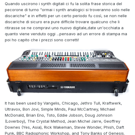
Quando uscirono i synth digitali ci fu la solita frase storica del
pecorone di turno "ormai i synth analogici si troveranno solo nelle
discariche" e in effetti per un certo periodo fu così, se non nelle
discariche di sicuro era pure difficile trovare qualcuno che li
ritirasse se ne compravi uno nuovo digitale,date un'occhiata a
quanto viene venduto oggi ...pensavo ad un errore di stampa ma
poi ho capito che i prezzi sono corretti!
It has been used by Vangelis, Chicago, Jethro Tull, Kraftwerk,
Ultravox, Bon Jovi, Simple Minds, Paul McCartney, Michael
McDonald, Brian Eno, Toto, Eddie Jobson, Doug Johnson
(Loverboy), The Crystal Method, Jean Michel Jarre, Geoffrey
Downes (Yes, Asia), Rick Wakeman, Stevie Wonder, Phish, Daft
Punk, BBC Radiophonic Workshop, and Tony Banks of Genesis.