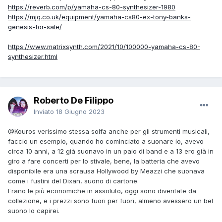
https://reverb.com/p/yamaha-cs-80-synthesizer-1980
https://mjq.co.uk/equipment/yamaha-cs80-ex-tony-banks-
genesis-for-sale/
https://www.matrixsynth.com/2021/10/100000-yamaha-cs-80-
synthesizer.html
Roberto De Filippo
Inviato
18 Giugno 2023
@Kouros
verissimo stessa solfa anche per gli strumenti musicali,
faccio un esempio, quando ho cominciato a suonare io, avevo
circa 10 anni, a 12 già suonavo in un paio di band e a 13 ero già in
giro a fare concerti per lo stivale, bene, la batteria che avevo
disponibile era una scrausa Hollywood by Meazzi che suonava
come i fustini del Dixan, suono di cartone.
Erano le più economiche in assoluto, oggi sono diventate da
collezione, e i prezzi sono fuori per fuori, almeno avessero un bel
suono lo capirei.