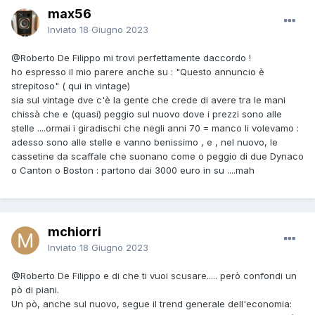
max56
Inviato
18 Giugno 2023
@Roberto De Filippo
mi trovi perfettamente daccordo !
ho espresso il mio parere anche su : "Questo annuncio è
strepitoso" ( qui in vintage)
sia sul vintage dve c'è la gente che crede di avere tra le mani
chissà che e (quasi) peggio sul nuovo dove i prezzi sono alle
stelle ....ormai i giradischi che negli anni 70 = manco li volevamo :
adesso sono alle stelle e vanno benissimo , e , nel nuovo, le
cassetine da scaffale che suonano come o peggio di due Dynaco
o Canton o Boston : partono dai 3000 euro in su ....mah
mchiorri
Inviato
18 Giugno 2023
@Roberto De Filippo
e di che ti vuoi scusare..... però confondi un
pò di piani.
Un pò, anche sul nuovo, segue il trend generale dell'economia: