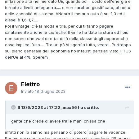
inflazione alta nel mercato UE, quando poi il costo dell'energia è
tornato a livelli anteguerra..... e non sarebbe giustificato, al netto
delle viscosità di sistema. ANcora il metano auto è sui 1,3 ed il
diesel è 1,6-1,7.....
Poi il vintage: c'è la moda e tira, per cui ti fanno pagare
salatamente anche le ciofeche. Il vinile ha dato la stura ed i più
non sanno che vuol dire (al di là della classe degli apparecchi)
cosa implica l'uso..... Tra un pò si sgonfia tutto, vedrai. Purtroppo
sul piano generale dell'economia ho infausti pensieri visto il TUS
dell'Ue al 4%. Sperem
Elettro
Inviato
18 Giugno 2023
Il 18/6/2023 at 17:22, max56 ha scritto:
gente che crede di avere tra le mani chissà che
infatti non lo sanno ma pensano di poterci pagare le vacanze .
Per me possono anche tenerseli se non si ravvedono. PS penso