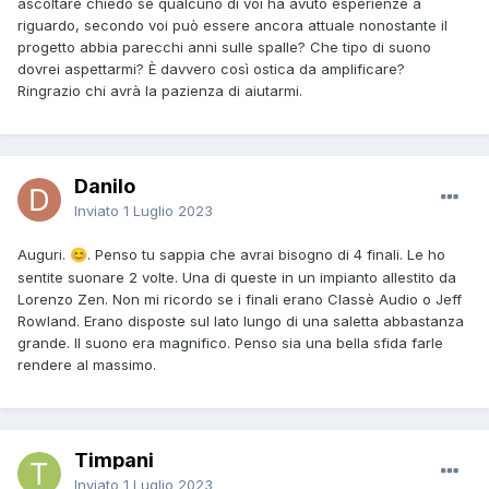
ascoltare chiedo se qualcuno di voi ha avuto esperienze a
riguardo, secondo voi può essere ancora attuale nonostante il
progetto abbia parecchi anni sulle spalle? Che tipo di suono
dovrei aspettarmi? È davvero così ostica da amplificare?
Ringrazio chi avrà la pazienza di aiutarmi.
Danilo
Inviato
1 Luglio 2023
Auguri.
. Penso tu sappia che avrai bisogno di 4 finali. Le ho
😊
sentite suonare 2 volte. Una di queste in un impianto allestito da
Lorenzo Zen. Non mi ricordo se i finali erano Classè Audio o Jeff
Rowland. Erano disposte sul lato lungo di una saletta abbastanza
grande. Il suono era magnifico. Penso sia una bella sfida farle
rendere al massimo.
Timpani
Inviato
1 Luglio 2023