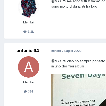
@MAX79
ma sono tutti stampati cos
sono molto distanziati fra loro
Membri
6,2k
antonio 64
Inviato
7 Luglio 2023
@MAX79
ciao ho sempre pensato ch
in uno dei miei album .
Membri
398