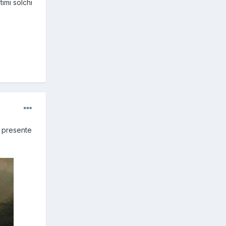
timi solchi
è presente