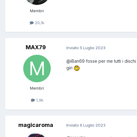
Membri
20,1k
MAX79
Inviato
5 Luglio 2023
@iBan69
fosse per me tutti i disch
giri
Membri
1,9k
magicaroma
Inviato
6 Luglio 2023