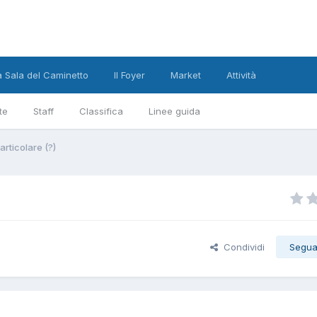
a Sala del Caminetto
Il Foyer
Market
Attività
te
Staff
Classifica
Linee guida
rticolare (?)
Condividi
Segua