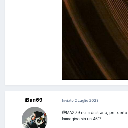
iBan69
Inviato
2 Luglio 2023
@MAX79
nulla di strano, per certe 
Immagino sia un 45”?