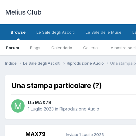
Melius Club
Browse
Le Sale degli Ascolti
Le Sale delle Muse
L
Forum
Blogs
Calendario
Galleria
Le nostre scel
Indice
Le Sale degli Ascolti
Riproduzione Audio
Una stampa pa
Una stampa particolare (?)
Da MAX79
1 Luglio 2023
in
Riproduzione Audio
MAX79
Inviato
1 Luglio 2023