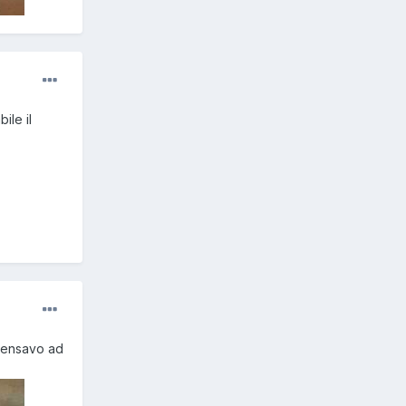
ile il
 pensavo ad