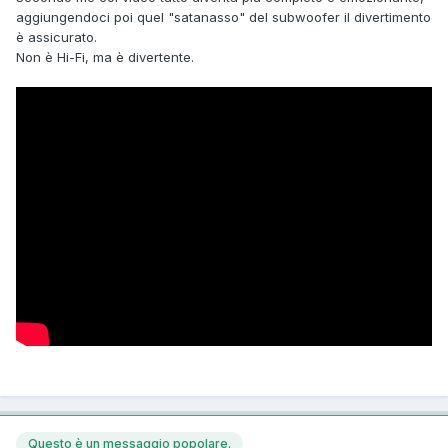
aggiungendoci poi quel "satanasso" del subwoofer il divertimento
è assicurato.
Non è Hi-Fi, ma è divertente.
Questo è un messaggio popolare.