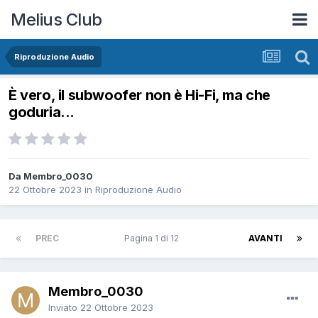
Melius Club
Riproduzione Audio
È vero, il subwoofer non è Hi-Fi, ma che
goduria...
Da Membro_0030
22 Ottobre 2023
in
Riproduzione Audio
PREC
Pagina 1 di 12
AVANTI
Membro_0030
Inviato
22 Ottobre 2023