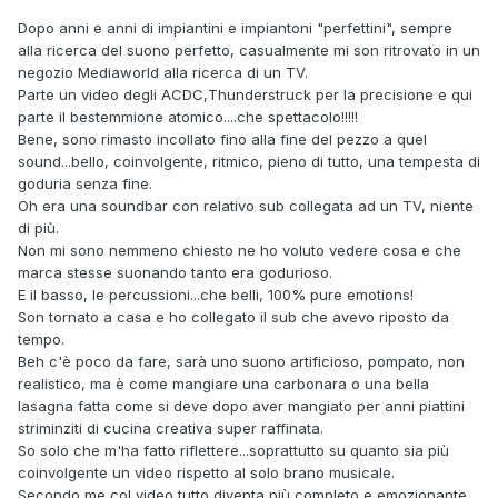
Dopo anni e anni di impiantini e impiantoni "perfettini", sempre
alla ricerca del suono perfetto, casualmente mi son ritrovato in un
negozio Mediaworld alla ricerca di un TV.
Parte un video degli ACDC,Thunderstruck per la precisione e qui
parte il bestemmione atomico....che spettacolo!!!!!
Bene, sono rimasto incollato fino alla fine del pezzo a quel
sound...bello, coinvolgente, ritmico, pieno di tutto, una tempesta di
goduria senza fine.
Oh era una soundbar con relativo sub collegata ad un TV, niente
di più.
Non mi sono nemmeno chiesto ne ho voluto vedere cosa e che
marca stesse suonando tanto era godurioso.
E il basso, le percussioni...che belli, 100% pure emotions!
Son tornato a casa e ho collegato il sub che avevo riposto da
tempo.
Beh c'è poco da fare, sarà uno suono artificioso, pompato, non
realistico, ma è come mangiare una carbonara o una bella
lasagna fatta come si deve dopo aver mangiato per anni piattini
striminziti di cucina creativa super raffinata.
So solo che m'ha fatto riflettere...soprattutto su quanto sia più
coinvolgente un video rispetto al solo brano musicale.
Secondo me col video tutto diventa più completo e emozionante,