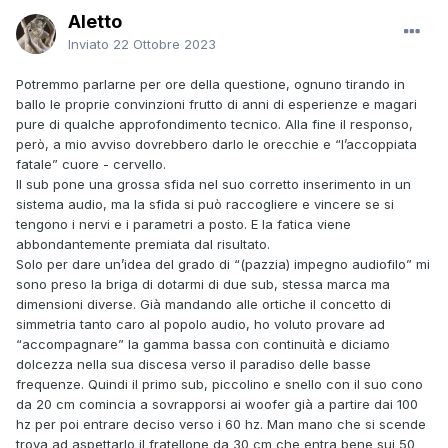
Aletto
Inviato
22 Ottobre 2023
Potremmo parlarne per ore della questione, ognuno tirando in
ballo le proprie convinzioni frutto di anni di esperienze e magari
pure di qualche approfondimento tecnico. Alla fine il responso,
però, a mio avviso dovrebbero darlo le orecchie e “l’accoppiata
fatale” cuore - cervello.
Il sub pone una grossa sfida nel suo corretto inserimento in un
sistema audio, ma la sfida si può raccogliere e vincere se si
tengono i nervi e i parametri a posto. E la fatica viene
abbondantemente premiata dal risultato.
Solo per dare un’idea del grado di “(pazzia) impegno audiofilo” mi
sono preso la briga di dotarmi di due sub, stessa marca ma
dimensioni diverse. Già mandando alle ortiche il concetto di
simmetria tanto caro al popolo audio, ho voluto provare ad
“accompagnare” la gamma bassa con continuità e diciamo
dolcezza nella sua discesa verso il paradiso delle basse
frequenze. Quindi il primo sub, piccolino e snello con il suo cono
da 20 cm comincia a sovrapporsi ai woofer già a partire dai 100
hz per poi entrare deciso verso i 60 hz. Man mano che si scende
trova ad aspettarlo il fratellone da 30 cm che entra bene sui 50