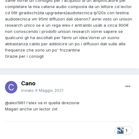
Salve vorrei un consiglio per l'acquisto di un amplificatore per
completare la mia catena audio composta da un lettore cd lector
cd 06t giradischi(da upgradare)audiotecnica lp120x con testina
audiotecnica vm 95ml diffusori dali oberon7 avrei visto un unison
research unico se e un rega elex-r entrambi usati a circa 900€
non conoscendo i prodotti unison research vorrei sapere se
qualcuno gli ha ascoltati per farmi un idea.Vorrei un suono
abbastanza caldo per addolcire un po i diffusori dali sulle alte
frequenze che sono un po' frizzantine
Grazie per i consigli
Cano
Inviato
9 Maggio 2021
@alex1961
l'elex va in quella direzione
Magari anche un lector zxt
1