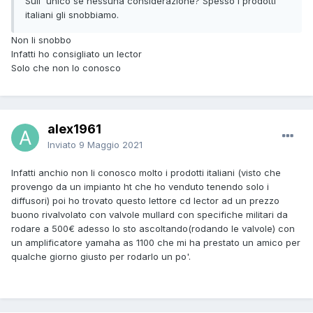
Sull' unico se nessuna considerazione? Spesso i prodotti
italiani gli snobbiamo.
Non li snobbo
Infatti ho consigliato un lector
Solo che non lo conosco
alex1961
Inviato
9 Maggio 2021
Infatti anchio non li conosco molto i prodotti italiani (visto che
provengo da un impianto ht che ho venduto tenendo solo i
diffusori) poi ho trovato questo lettore cd lector ad un prezzo
buono rivalvolato con valvole mullard con specifiche militari da
rodare a 500€ adesso lo sto ascoltando(rodando le valvole) con
un amplificatore yamaha as 1100 che mi ha prestato un amico per
qualche giorno giusto per rodarlo un po'.