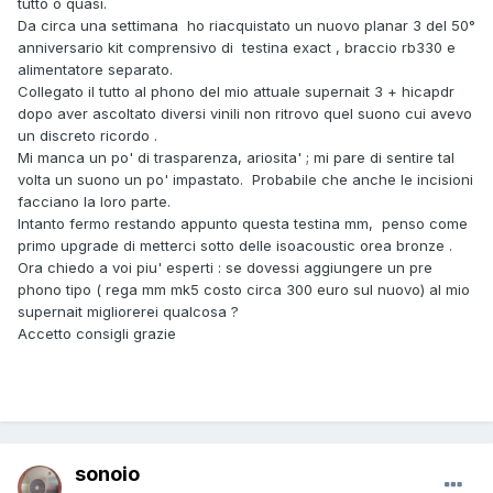
tutto o quasi.
Da circa una settimana ho riacquistato un nuovo planar 3 del 50°
anniversario kit comprensivo di testina exact , braccio rb330 e
alimentatore separato.
Collegato il tutto al phono del mio attuale supernait 3 + hicapdr
dopo aver ascoltato diversi vinili non ritrovo quel suono cui avevo
un discreto ricordo .
Mi manca un po' di trasparenza, ariosita' ; mi pare di sentire tal
volta un suono un po' impastato. Probabile che anche le incisioni
facciano la loro parte.
Intanto fermo restando appunto questa testina mm, penso come
primo upgrade di metterci sotto delle isoacoustic orea bronze .
Ora chiedo a voi piu' esperti : se dovessi aggiungere un pre
phono tipo ( rega mm mk5 costo circa 300 euro sul nuovo) al mio
supernait migliorerei qualcosa ?
Accetto consigli grazie
sonoio