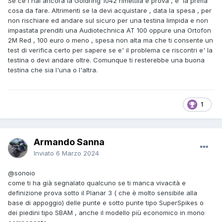
Se ce l'hai ancora la Goldring 1042 rimettila e prova , e' la prima
cosa da fare. Altrimenti se la devi acquistare , data la spesa , per
non rischiare ed andare sul sicuro per una testina limpida e non
impastata prenditi una Audiotechnica AT 100 oppure una Ortofon
2M Red , 100 euro o meno , spesa non alta ma che ti consente un
test di verifica certo per sapere se e' il problema ce riscontri e' la
testina o devi andare oltre. Comunque ti resterebbe una buona
testina che sia l'una o l'altra.
1
Armando Sanna
Inviato
6 Marzo 2024
@sonoio
come ti ha già segnalato qualcuno se ti manca vivacità e
definizione prova sotto il Planar 3 ( che è molto sensibile alla
base di appoggio) delle punte e sotto punte tipo SuperSpikes o
dei piedini tipo SBAM , anche il modello più economico in mono