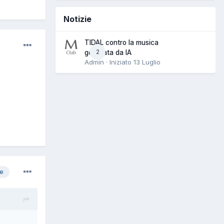
Notizie
TIDAL contro la musica
2
generata da IA
Admin · Iniziato
13 Luglio
re