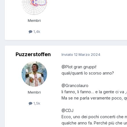
Membri
1,4k
Puzzerstoffen
Inviato
12 Marzo 2024
@Plot
gran gruppi!
quali/quanti lo scorso anno?
@Grancolauro
li fanno, li fanno… e la gente ci va 
Membri
Ma se ne parla veramente poco, q
1,5k
@CDJ
Ecco, uno dei pochi concerti che mi
qualche anno fa. Perché più che un