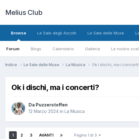
Melius Club
Browse
Le Sale degli Ascolti
Le Sale delle Muse
L
Forum
Blogs
Calendario
Galleria
Le nostre scel
Indice
Le Sale delle Muse
La Musica
Ok i dischi, ma i concerti
Ok i dischi, ma i concerti?
Da Puzzerstoffen
12 Marzo 2024
in
La Musica
1
2
3
AVANTI
Pagina 1 di 3