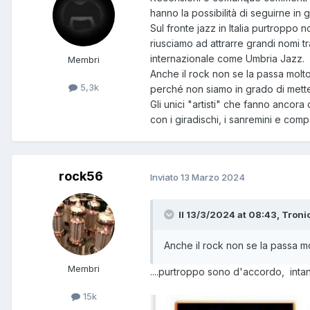
hanno la possibilità di seguirne in 
Sul fronte jazz in Italia purtroppo
riusciamo ad attrarre grandi nomi 
internazionale come Umbria Jazz.
Membri
Anche il rock non se la passa molto
5,3k
perché non siamo in grado di mette
Gli unici "artisti" che fanno ancora 
con i giradischi, i sanremini e comp
rock56
Inviato
13 Marzo 2024
Il 13/3/2024 at 08:43, Tronio
Anche il rock non se la passa m
Membri
....purtroppo sono d'accordo, inta
15k