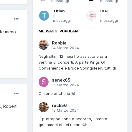
messaggi
messaggi
Titian
CDJ
3
3
messaggi
messaggi
MESSAGGI POPOLARI
ente meno
Robbie
14 Marzo 2024
Negli ultimi 12 mesi ho assistito a una
ventina di concerti. A parte Kings Of
Convenience e Bruce Springsteen, tutti di...
senek65
15 Marzo 2024
Ci sono anche io 😁
rock56
s, Robert
13 Marzo 2024
....purtroppo sono d'accordo, intanto
godiamoci chi ci rimane😉