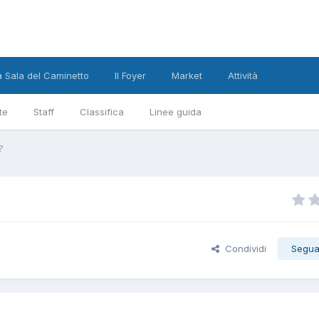
a Sala del Caminetto
Il Foyer
Market
Attività
te
Staff
Classifica
Linee guida
?
Condividi
Segua