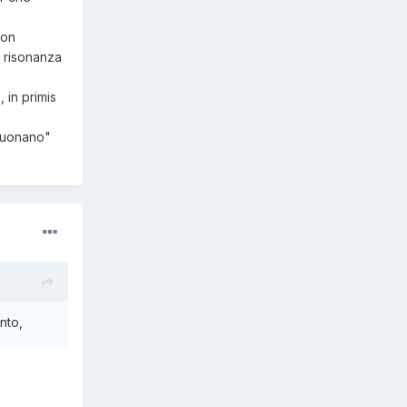
non
a risonanza
 in primis
"suonano"
nto,