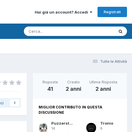
Registrati
Hai già un account? Accedi
Tutte le Attività
Risposte
Creato
Ultima Risposta
41
2 anni
2 anni
ci
1
MIGLIOR CONTRIBUTO IN QUESTA
DISCUSSIONE
Puzzerstoffen
Tronio
14
6