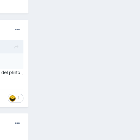
el plinto ,
1