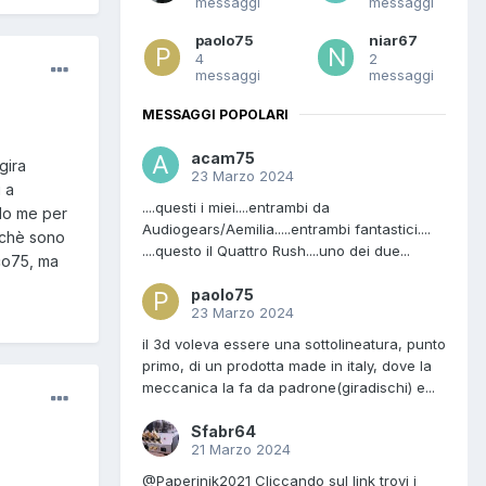
messaggi
messaggi
paolo75
niar67
4
2
messaggi
messaggi
MESSAGGI POPOLARI
acam75
gira
23 Marzo 2024
i a
....questi i miei....entrambi da
ndo me per
Audiogears/Aemilia.....entrambi fantastici....
erchè sono
....questo il Quattro Rush....uno dei due...
co75, ma
paolo75
23 Marzo 2024
il 3d voleva essere una sottolineatura, punto
primo, di un prodotta made in italy, dove la
meccanica la fa da padrone(giradischi) e...
Sfabr64
21 Marzo 2024
@Paperinik2021 Cliccando sul link trovi i