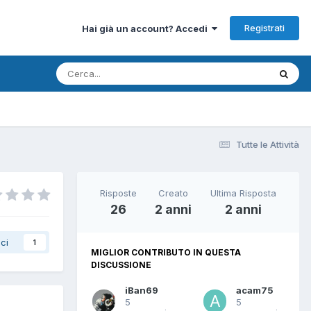
Registrati
Hai già un account? Accedi
Tutte le Attività
Risposte
Creato
Ultima Risposta
26
2 anni
2 anni
ci
1
MIGLIOR CONTRIBUTO IN QUESTA
DISCUSSIONE
iBan69
acam75
5
5