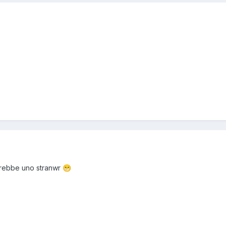
arebbe uno stranwr
😁