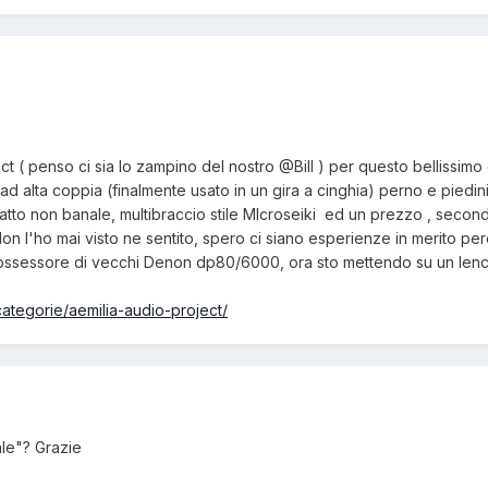
ct ( penso ci sia lo zampino del nostro
@Bill
) per questo bellissimo 
 ad alta coppia (finalmente usato in un gira a cinghia) perno e piedin
tto non banale, multibraccio stile MIcroseiki ed un prezzo , seco
Non l'ho mai visto ne sentito, spero ci siano esperienze in merito p
possessore di vecchi Denon dp80/6000, ora sto mettendo su un len
categorie/aemilia-audio-project/
ale"? Grazie