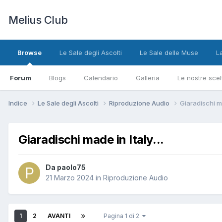
Melius Club
Browse
Le Sale degli Ascolti
Le Sale delle Muse
L
Forum
Blogs
Calendario
Galleria
Le nostre scel
Indice
Le Sale degli Ascolti
Riproduzione Audio
Giaradischi ma
Giaradischi made in Italy...
Da paolo75
21 Marzo 2024
in
Riproduzione Audio
1
2
AVANTI
Pagina 1 di 2