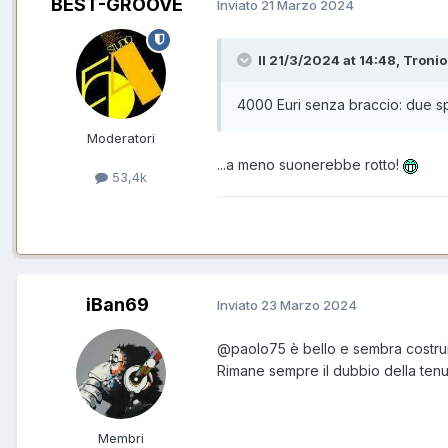
BEST-GROOVE
Inviato
21 Marzo 2024
Il 21/3/2024 at 14:48, Tronio
4000 Euri senza braccio: due spi
Moderatori
...a meno suonerebbe rotto!
53,4k
iBan69
Inviato
23 Marzo 2024
@paolo75
è bello e sembra costrui
Rimane sempre il dubbio della tenuta
Membri