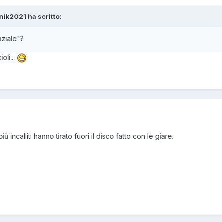
nik2021 ha scritto:
nziale"?
oli...
più incalliti hanno tirato fuori il disco fatto con le giare.