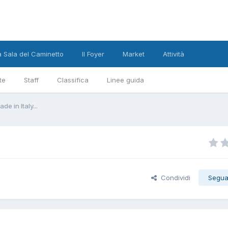
a Sala del Caminetto
Il Foyer
Market
Attività
te
Staff
Classifica
Linee guida
de in Italy...
Condividi
Segua