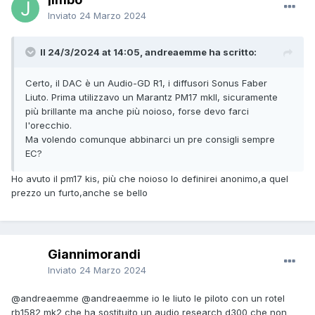
Inviato
24 Marzo 2024
Il 24/3/2024 at 14:05, andreaemme ha scritto:
Certo, il DAC è un Audio-GD R1, i diffusori Sonus Faber
Liuto. Prima utilizzavo un Marantz PM17 mkII, sicuramente
più brillante ma anche più noioso, forse devo farci
l'orecchio.
Ma volendo comunque abbinarci un pre consigli sempre
EC?
Ho avuto il pm17 kis, più che noioso lo definirei anonimo,a quel
prezzo un furto,anche se bello
Giannimorandi
Inviato
24 Marzo 2024
@andreaemme
@andreaemme
io le liuto le piloto con un rotel
rb1582 mk2 che ha sostituito un audio research d300 che non