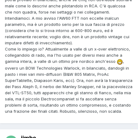
male come lo descrivi anche pilotandolo in RCA. C'è qualcosa
che non quadra, forse nei settaggi o nei collegamenti.
Intendiamoci. A mio avviso l'AW60 FTT non eccelle inalcun
parametro, ma è un prodotto serio per la sua fascia di prezzo
(considera che lo si trova intorno ai 600-800 euro, ed è
relativamente recente; voglio dire, non è un prodotto vintage cui
imputare difetti di invecchiamento).
Come lo impiego io? Attualmente a valle di un x-over elettronico,
collegandolo di rado, ma l'ho usato per diversi mesi anche a
gamma intera, a valle di un ottimo pre nordico anch'esso
,
ovvero un BOW Technologies Warlock, in bilanciato, dandogli in
pasto i miei vari mini-diffusori (B&W 805 Matrix, ProAc
SuperTablette, Diapason Karis, ecc). Ora, non avrà la trasparenza
dei Pass Aleph 0, il nerbo dei Manley Snapper, né la piacevolezza
del VTL-ST50, tutti apparecchi che gli stanno di fianco, nella mia
sala, ma il piccolo Electrocompaniet si fa ascoltare senza
problemi di sorta, risultando un ottimo compromesso, e costando
una frazione dei finali citati. Robusto, silenzioso, non scalda.
jimbo