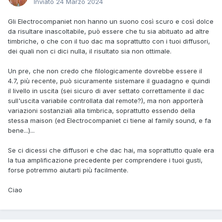
Inviato
24 Marzo 2024
Gli Electrocompaniet non hanno un suono così scuro e così dolce
da risultare inascoltabile, può essere che tu sia abituato ad altre
timbriche, o che con il tuo dac ma soprattutto con i tuoi diffusori,
dei quali non ci dici nulla, il risultato sia non ottimale.
Un pre, che non credo che filologicamente dovrebbe essere il
4.7, più recente, può sicuramente sistemare il guadagno e quindi
il livello in uscita (sei sicuro di aver settato correttamente il dac
sull'uscita variabile controllata dal remote?), ma non apporterà
variazioni sostanziali alla timbrica, soprattutto essendo della
stessa maison (ed Electrocompaniet ci tiene al family sound, e fa
bene...)...
Se ci dicessi che diffusori e che dac hai, ma soprattutto quale era
la tua amplificazione precedente per comprendere i tuoi gusti,
forse potremmo aiutarti più facilmente.
Ciao