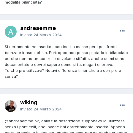
modalità bilanciata?
andreaemme
Inviato
24 Marzo 2024
Si certamente ho inserito i ponticelli a massa per i poli freddi
(senza é inascoltabile). Purtroppo non posso pilotarlo in bilanciato
perché non ho un controllo di volume siffatto, anche se mi sono
documentato e dovrei sapere come si fa, magari ci provo.
Tu che pre utilizzavi? Notavi differenze timbriche tra con pre e
senza?
wiking
Inviato
24 Marzo 2024
@andreaemme
ok, dalla tua descrizione supponevo lo utilizzassi
senza i ponticelli, che invece hai correttamente inserito. Appena
potrai provalo in bilanciato, anche se cmq
non
dovrebbe suonare