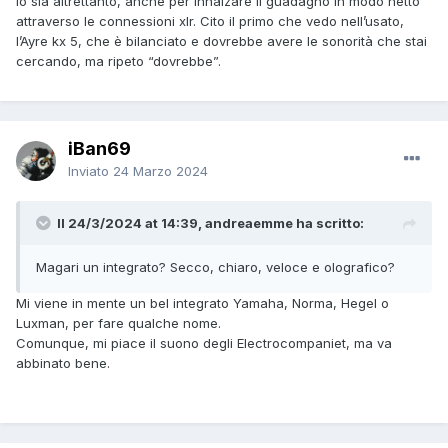
lo sia altrettanto, anche per innalzare il guadagno in modo netto
attraverso le connessioni xlr. Cito il primo che vedo nell’usato,
l’Ayre kx 5, che è bilanciato e dovrebbe avere le sonorità che stai
cercando, ma ripeto “dovrebbe”.
iBan69
Inviato
24 Marzo 2024
Il 24/3/2024 at 14:39, andreaemme ha scritto:
Magari un integrato? Secco, chiaro, veloce e olografico?
Mi viene in mente un bel integrato Yamaha, Norma, Hegel o
Luxman, per fare qualche nome.
Comunque, mi piace il suono degli Electrocompaniet, ma va
abbinato bene.