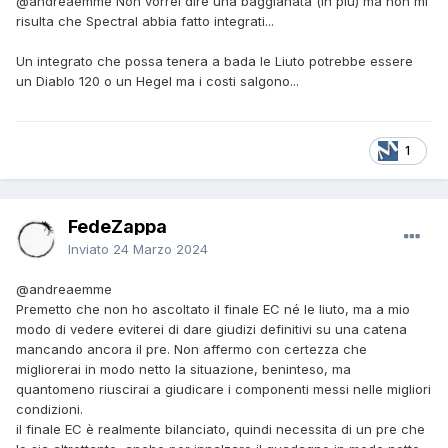
@andreaemme
Non vorrei dire una baggianata (in più) ma non mi
risulta che Spectral abbia fatto integrati...
Un integrato che possa tenera a bada le Liuto potrebbe essere
un Diablo 120 o un Hegel ma i costi salgono...
1
FedeZappa
Inviato
24 Marzo 2024
@andreaemme
Premetto che non ho ascoltato il finale EC né le liuto, ma a mio
modo di vedere eviterei di dare giudizi definitivi su una catena
mancando ancora il pre. Non affermo con certezza che
migliorerai in modo netto la situazione, beninteso, ma
quantomeno riuscirai a giudicare i componenti messi nelle migliori
condizioni.
il finale EC è realmente bilanciato, quindi necessita di un pre che