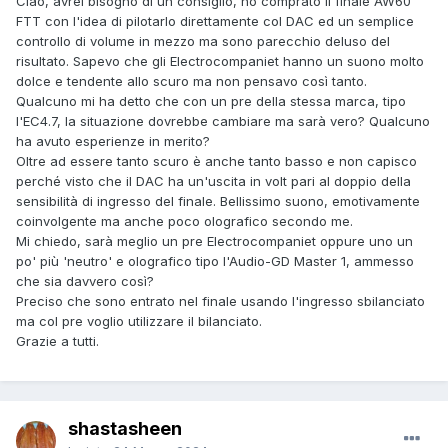
Ciao, avrei bisogno di un consiglio, ho comprato il finale AW60
FTT con l'idea di pilotarlo direttamente col DAC ed un semplice
controllo di volume in mezzo ma sono parecchio deluso del
risultato. Sapevo che gli Electrocompaniet hanno un suono molto
dolce e tendente allo scuro ma non pensavo così tanto.
Qualcuno mi ha detto che con un pre della stessa marca, tipo
l'EC4.7, la situazione dovrebbe cambiare ma sarà vero? Qualcuno
ha avuto esperienze in merito?
Oltre ad essere tanto scuro è anche tanto basso e non capisco
perché visto che il DAC ha un'uscita in volt pari al doppio della
sensibilità di ingresso del finale. Bellissimo suono, emotivamente
coinvolgente ma anche poco olografico secondo me.
Mi chiedo, sarà meglio un pre Electrocompaniet oppure uno un
po' più 'neutro' e olografico tipo l'Audio-GD Master 1, ammesso
che sia davvero così?
Preciso che sono entrato nel finale usando l'ingresso sbilanciato
ma col pre voglio utilizzare il bilanciato.
Grazie a tutti.
shastasheen