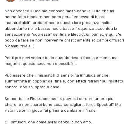
Non conosco il Dac ma conosco molto bene le Liuto che mi
hanno fatto tribolare non poco per... "eccesso di bassi
incontrollabili", probabilmente questa loro presenza molto
abbondante nelle basse/medio basse frequenze accentua la
sensazione di "scurezza" del finale Electrocompaniet, e qui c'è
poco da fare se non intervenire drasticamente (o cambi diffusori
o cambi finale...).
Per il pre devi vedere tu, io quando riesco faccio a meno, ma
magari in questo caso non è possibile...
Può essere che il mismatch di sensibilità influisca anche
sull'"entrata in coppia" del finale, con effetti "strani" sul risultato
sonoro...non so, sparo a caso.
Se non fosse Electrocompaniet dovresti cercare un pre più
chiaro, e non saprei bene cosa consigliarti, fores Spectral? Ma
visto i valori in gioco fai prima a cambiare il finale.
O i diffusori, che come avrai capito io non amo.