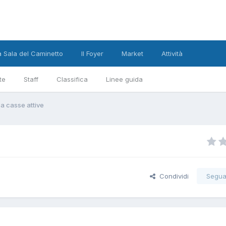
a Sala del Caminetto
Il Foyer
Market
Attività
te
Staff
Classifica
Linee guida
 a casse attive
Condividi
Segua