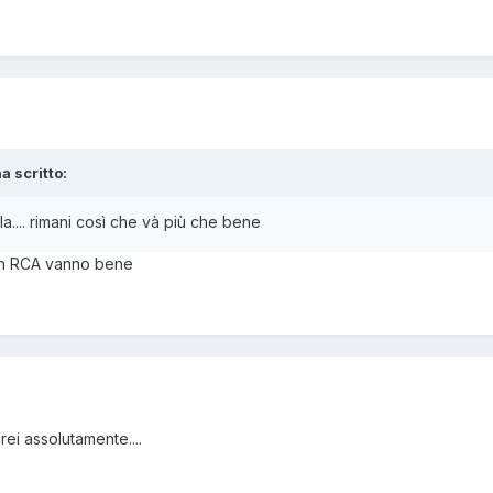
a scritto:
lla.... rimani così che và più che bene
i in RCA vanno bene
rei assolutamente....