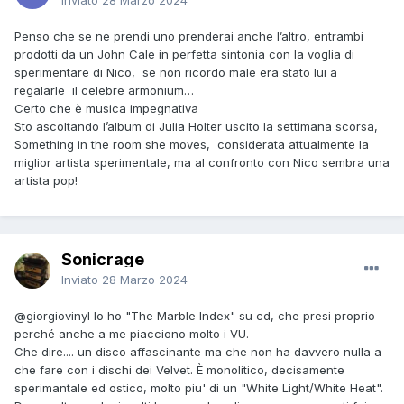
Inviato
28 Marzo 2024
Penso che se ne prendi uno prenderai anche l’altro, entrambi
prodotti da un John Cale in perfetta sintonia con la voglia di
sperimentare di Nico, se non ricordo male era stato lui a
regalarle il celebre armonium…
Certo che è musica impegnativa
Sto ascoltando l’album di Julia Holter uscito la settimana scorsa,
Something in the room she moves, considerata attualmente la
miglior artista sperimentale, ma al confronto con Nico sembra una
artista pop!
Sonicrage
Inviato
28 Marzo 2024
@giorgiovinyl
Io ho "The Marble Index" su cd, che presi proprio
perché anche a me piacciono molto i VU.
Che dire.... un disco affascinante ma che non ha davvero nulla a
che fare con i dischi dei Velvet. È monolitico, decisamente
sperimantale ed ostico, molto piu' di un "White Light/White Heat".