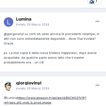
1
Lumina
Inviato
29 Marzo 2024
@giorgiovinyl
su certi siti vedo ancora le precedenti ristampe, in
altri non sono immediatamente disponibili… dove l’hai trovata?
Grazie
ps. La mia copia è della russa Endless Happiness, dopo averla
acquistata da qualche parte avevo letto che il master
probabilmente era… un cd!
giorgiovinyl
Inviato
29 Marzo 2024
@Lumina
https://www.amazon.fr/gp/aw/d/B0CKGZ1V1P?
ref=ppx_pt2_mob_b_prod_image