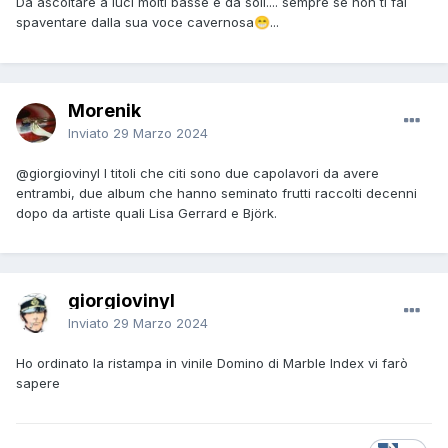
Da ascoltare a luci molti basse e da soli.... sempre se non ti fai
spaventare dalla sua voce cavernosa
...
😁
Morenik
Inviato
29 Marzo 2024
@giorgiovinyl
I titoli che citi sono due capolavori da avere
entrambi, due album che hanno seminato frutti raccolti decenni
dopo da artiste quali Lisa Gerrard e Björk.
giorgiovinyl
Inviato
29 Marzo 2024
Ho ordinato la ristampa in vinile Domino di Marble Index vi farò
sapere