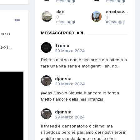
messaggi
messaggi
dax
one4seven
3
3
messaggi
messaggi
MESSAGGI POPOLARI
nce o
Tronio
21 ...
30 Marzo 2024
Del resto si sa che è sempre stato attento a
fare una vita sana e morigerat... ah, no.
djansia
30 Marzo 2024
@dax Cavolo Siouxie è ancora in forma
Metto l'amore della mia infanzia
djansia
29 Marzo 2024
Il thread è canzonatorio diciamo, ma
rispettoso perché parliamo dei nostri eroi in
ambito pop, rock, dance o quello che...