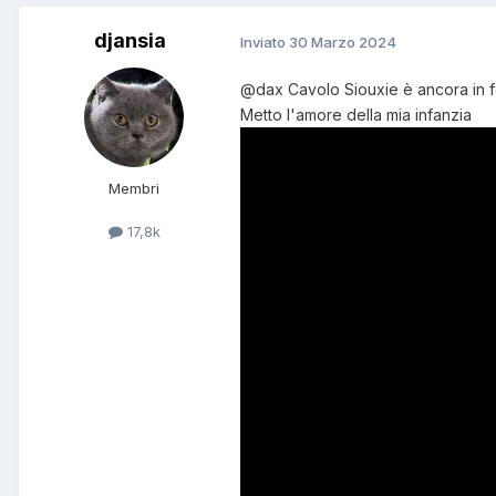
djansia
Inviato
30 Marzo 2024
@dax
Cavolo Siouxie è ancora in
Metto l'amore della mia infanzia
Membri
17,8k