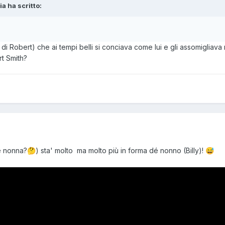
a ha scritto:
 Robert) che ai tempi belli si conciava come lui e gli assomigliava m
rt Smith?
é nonna?
) sta' molto ma molto più in forma dé nonno (Billy)!
🤔
😅