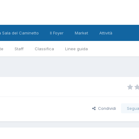
a Sala del Caminetto
Il Foyer
Market
Attività
te
Staff
Classifica
Linee guida
Condividi
Segua