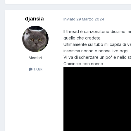
djansia
Inviato
29 Marzo 2024
Il thread è canzonatorio diciamo, m
quello che credete.
Ultimamente sul tubo mi capita di v
insomma nonno o nonna live oggi.
Vi va di scherzare un po' e nello 
Membri
Comincio con nonno
17,8k