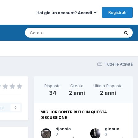
Registrati
Hai già un account? Accedi
Tutte le Attività
Risposte
Creato
Ultima Risposta
34
2 anni
2 anni
ci
0
MIGLIOR CONTRIBUTO IN QUESTA
DISCUSSIONE
djansia
ginoux
8
3