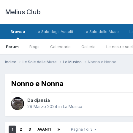
Melius Club
Browse
Le Sale degli Ascolti
Le Sale delle Muse
L
Forum
Blogs
Calendario
Galleria
Le nostre scel
Indice
Le Sale delle Muse
La Musica
Nonno e Nonna
Nonno e Nonna
Da djansia
29 Marzo 2024
in
La Musica
1
2
3
AVANTI
Pagina 1 di 3