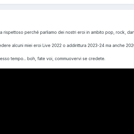
a rispettoso perché parliamo dei nostri eroi in ambito pop, rock, da
edere alcuni miei eroi Live 2022 o addirittura 2023-24 ma anche 2020-
stesso tempo... boh, fate voi, commuovervi se credete.