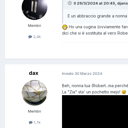
Il 29/3/2024 at 20:45, djansi
E un abbraccio grande a nonna
Membri
Ho una cugina (ovviamente fan di
dici che si è sostituita al vero Robe
2,4k
dax
Inviato
30 Marzo 2024
Beh, nonna tua (Robert...ma perch
La "Zia" sta' un pochetto mejo!
😅
Membri
1,7k