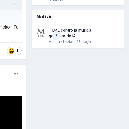
Notizie
olto!!! Tu
TIDAL contro la musica
2
generata da IA
Admin · Iniziato
13 Luglio
1