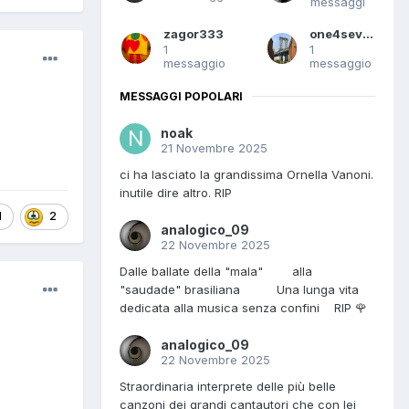
messaggi
zagor333
one4seven
1
1
messaggio
messaggio
MESSAGGI POPOLARI
noak
21 Novembre 2025
ci ha lasciato la grandissima Ornella Vanoni.
inutile dire altro. RIP
1
2
analogico_09
22 Novembre 2025
Dalle ballate della "mala" alla
"saudade" brasiliana Una lunga vita
dedicata alla musica senza confini RIP 🌹
analogico_09
22 Novembre 2025
Straordinaria interprete delle più belle
canzoni dei grandi cantautori che con lei