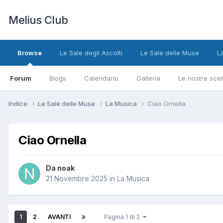
Melius Club
Browse
Le Sale degli Ascolti
Le Sale delle Muse
L
Forum
Blogs
Calendario
Galleria
Le nostre scel
Indice
Le Sale delle Muse
La Musica
Ciao Ornella
Ciao Ornella
Da noak
21 Novembre 2025
in
La Musica
1
2
AVANTI
Pagina 1 di 2