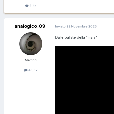
8,4k
analogico_09
Inviato
22 Novembre 2025
Dalle ballate della "mala"
Membri
43,6k