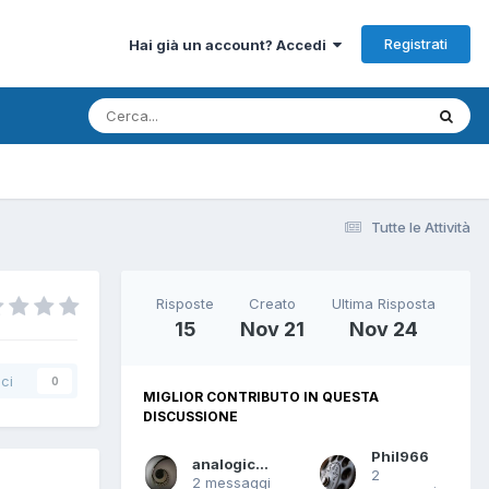
Registrati
Hai già un account? Accedi
Tutte le Attività
Risposte
Creato
Ultima Risposta
15
Nov 21
Nov 24
ci
0
MIGLIOR CONTRIBUTO IN QUESTA
DISCUSSIONE
Phil966
analogico_09
2
2 messaggi