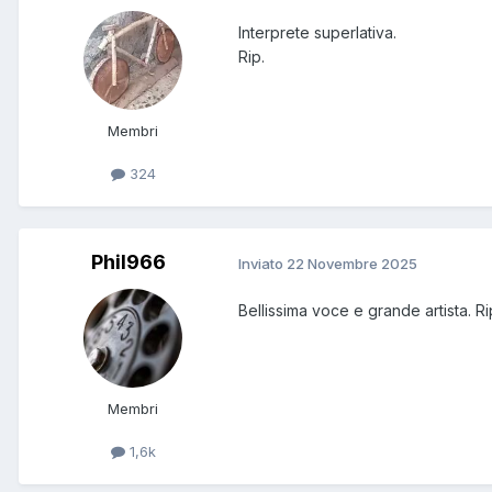
Interprete superlativa.
Rip.
Membri
324
Phil966
Inviato
22 Novembre 2025
Bellissima voce e grande artista. R
Membri
1,6k