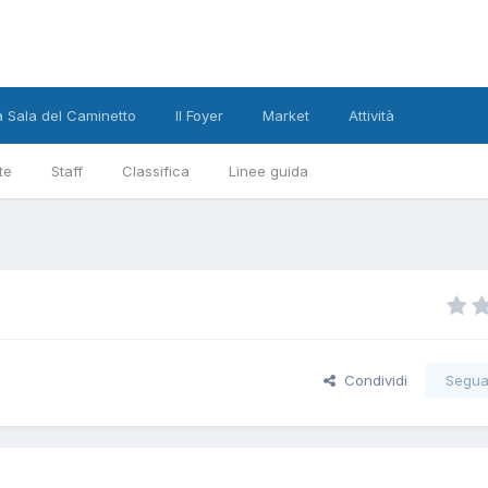
a Sala del Caminetto
Il Foyer
Market
Attività
te
Staff
Classifica
Linee guida
Condividi
Segua