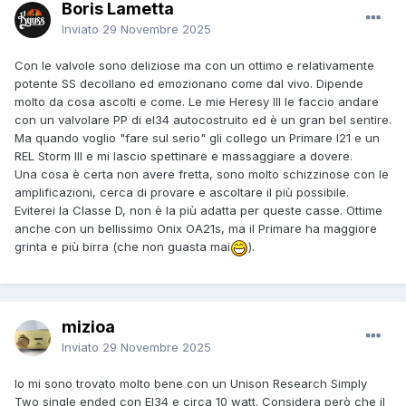
Boris Lametta
Inviato
29 Novembre 2025
Con le valvole sono deliziose ma con un ottimo e relativamente
potente SS decollano ed emozionano come dal vivo. Dipende
molto da cosa ascolti e come. Le mie Heresy III le faccio andare
con un valvolare PP di el34 autocostruito ed è un gran bel sentire.
Ma quando voglio "fare sul serio" gli collego un Primare I21 e un
REL Storm III e mi lascio spettinare e massaggiare a dovere.
Una cosa è certa non avere fretta, sono molto schizzinose con le
amplificazioni, cerca di provare e ascoltare il più possibile.
Eviterei la Classe D, non è la più adatta per queste casse. Ottime
anche con un bellissimo Onix OA21s, ma il Primare ha maggiore
grinta e più birra (che non guasta mai
).
mizioa
Inviato
29 Novembre 2025
Io mi sono trovato molto bene con un Unison Research Simply
Two single ended con El34 e circa 10 watt. Considera però che il