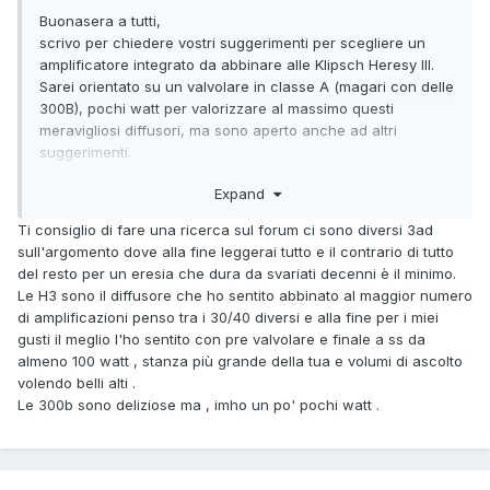
Buonasera a tutti,
scrivo per chiedere vostri suggerimenti per scegliere un
amplificatore integrato da abbinare alle Klipsch Heresy III.
Sarei orientato su un valvolare in classe A (magari con delle
300B), pochi watt per valorizzare al massimo questi
meravigliosi diffusori, ma sono aperto anche ad altri
suggerimenti.
L'impianto vivrà prevalentemente in una stanza di circa 20
Expand
metri quadri, utilizzando come sorgente un piccolo streamer
(per il quale chiedo ugualmente consiglio) con Spotify, ma
Ti consiglio di fare una ricerca sul forum ci sono diversi 3ad
potrei spostarlo anche accanto all'impianto principale in
sull'argomento dove alla fine leggerai tutto e il contrario di tutto
una sala di circa 30 metri quadri, per fare qualche
del resto per un eresia che dura da svariati decenni è il minimo.
confronto.
Le H3 sono il diffusore che ho sentito abbinato al maggior numero
Spero mi possiate dare qualche utile consiglio.
di amplificazioni penso tra i 30/40 diversi e alla fine per i miei
Buona serata a tutti!
gusti il meglio l'ho sentito con pre valvolare e finale a ss da
almeno 100 watt , stanza più grande della tua e volumi di ascolto
volendo belli alti .
Le 300b sono deliziose ma , imho un po' pochi watt .