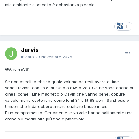
mio ambiante di ascolto è abbastanza piccolo.
1
Jarvis
Inviato
29 Novembre 2025
@AndreaV81
Se non ascolti a chissà quale volume potresti avere ottime
soddisfazioni con i s.e. di 300b o 845 o 2a3. Ce ne sono anche di
cinesi come i Line magnetic o Cayin che vanno bene, oppure
valvole meno esoteriche come le El 34 o kt 88 con i Synthesis o
Unison che ti darebbero anche qualche basso in più.
È un compromesso. Certamente le valvole hanno solitamente una
grana sul medio alto più fine e piacevole.