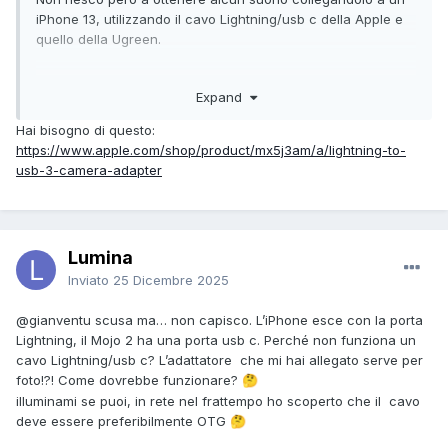
iPhone 13, utilizzando il cavo Lightning/usb c della Apple e
quello della Ugreen.
Qualcuno sa darmi qualche indicazione?
Expand
grazie
Hai bisogno di questo:
https://www.apple.com/shop/product/mx5j3am/a/lightning-to-
usb-3-camera-adapter
Lumina
Inviato
25 Dicembre 2025
@gianventu
scusa ma… non capisco. L’iPhone esce con la porta
Lightning, il Mojo 2 ha una porta usb c. Perché non funziona un
cavo Lightning/usb c? L’adattatore che mi hai allegato serve per
foto!?! Come dovrebbe funzionare?
🤔
illuminami se puoi, in rete nel frattempo ho scoperto che il cavo
deve essere preferibilmente OTG
🤔