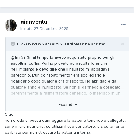
gianventu
Inviato
27 Dicembre 2025
Il 27/12/2025 at 06:55, audiomax ha scritto:
@fmr59
Si, al tempo lo avevo acquistato proprio per gli
ascolti in cuffia. Poi ho provato ad ascoltarlo anche
nell'impianto e devo dire che il risultato mi appagava
parecchio. L'unico "sbattimento" era scollegarlo e
ricaricarlo dopo qualche ora d'ascolto. Ho altri dac e da
qualche anno è inutilizzato. Se non si danneggia collegato
perennemente all'alimentatore generico, lo inserisco in un
sistemino che sto allestendo.
Expand
Grazie!
Ciao,
non credo si possa danneggiare la batteria tenendolo collegato,
sono micro ricariche, se utilizzi il suo caricatore, è sicuramente
calibrato per non stressare la batteria interna.