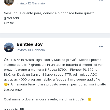
Inviato
12 Gennaio
Nessuno, a quanto pare, conosce o conosce bene questo
giradischi.
Grazie
Bentley Boy
Inviato
13 Gennaio
@GFF1972
la rivista High Fidelity Musica provo’ il Michell prisma
insieme ad altri 7 giradischi in un test in batteria di modelli di vari
prezzi (c’erano a memoria il Revox B790, il Pioneer PL 570, un
B&O, un Dual, un Sanyo, il Superscope TT5, ed il mitico ADC
accutrac 4000 programmabile, all’epoca il mio sogno audiofilo
). A memoria l’esemplare provato aveva i pesi dorati, ma il piatto
😮
trasparente.
Quel numero dovrei ancora averlo, ma chissà dov’è…
🤔
un saluto, BB.