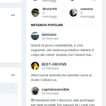
messaggi
Mister66
samana
5
5
messaggi
messaggi
MESSAGGI POPOLARI
damiano
24 Gennaio
Quindi la poca competitività, e crisi
seguente, del sistema produttivo italiano è
colpa dei clienti. Questa non l'avevo mai...
BEST-GROOVE
23 Gennaio
Altra nuova azienda ma stavolta russa la
Audio Colbaccus.
captainsensible
24 Gennaio
@Viandante beh il discorso vale purtroppo
per tanti prodotti. Poi ognuno fa i conti con