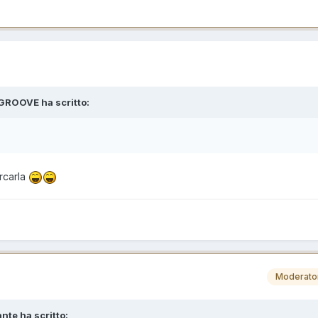
-GROOVE ha scritto:
ercarla
Moderato
nte ha scritto: