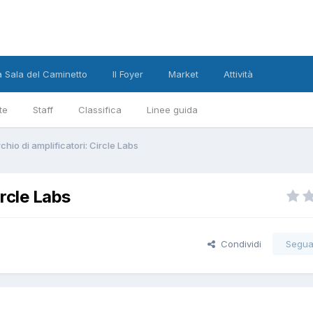
a Sala del Caminetto
Il Foyer
Market
Attività
te
Staff
Classifica
Linee guida
hio di amplificatori: Circle Labs
ircle Labs
Condividi
Segua