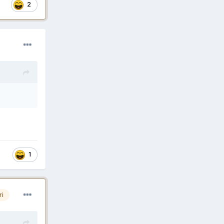
2
1
ri