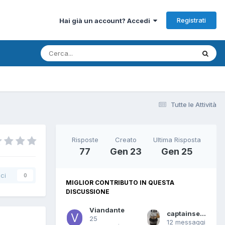
Registrati
Hai già un account? Accedi
Tutte le Attività
Risposte
Creato
Ultima Risposta
77
Gen 23
Gen 25
ci
0
MIGLIOR CONTRIBUTO IN QUESTA
DISCUSSIONE
Viandante
captainsensible
25
12 messaggi