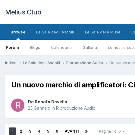
Melius Club
Browse
Le Sale degli Ascolti
Le Sale delle Muse
L
Forum
Blogs
Calendario
Galleria
Le nostre scel
Indice
Le Sale degli Ascolti
Riproduzione Audio
Un nuovo marc
Un nuovo marchio di amplificatori: C
Da Renato Bovello
23 Gennaio
in
Riproduzione Audio
1
2
3
4
5
6
AVANTI
Pagina 1 di 6