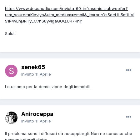
https://www.deusaudio.com/invicta-60-infrasonic-subwoofer?
utm_source=Klaviyo&utm_medium=email&_kx=brirOs5dcUH5m1HVl
S1P4vLhjJRHyLC7nS8yvigaQOQ.UK7KhY
Saluti
senek65
Inviato
11 Aprile
Lo usiamo per la demolizione degli immobili.
Aniroceppa
Inviato
11 Aprile
Il problema sono i diffusori da accoppiargli. Non ne conosco che
possano stargli dietro.