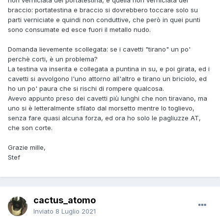
non verniciata del portatestina, e quella non verniciata del
braccio: portatestina e braccio si dovrebbero toccare solo su
parti verniciate e quindi non conduttive, che però in quei punti
sono consumate ed esce fuori il metallo nudo.
Domanda lievemente scollegata: se i cavetti "tirano" un po'
perchè corti, è un problema?
La testina va inserita e collegata a puntina in su, e poi girata, ed i
cavetti si avvolgono l'uno attorno all'altro e tirano un briciolo, ed
ho un po' paura che si rischi di rompere qualcosa.
Avevo appunto preso dei cavetti più lunghi che non tiravano, ma
uno si è letteralmente sfilato dal morsetto mentre lo toglievo,
senza fare quasi alcuna forza, ed ora ho solo le pagliuzze AT,
che son corte.
Grazie mille,
Stef
cactus_atomo
Inviato
8 Luglio 2021