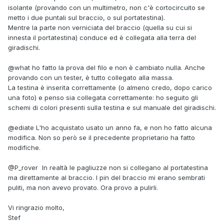
isolante (provando con un multimetro, non c'è cortocircuito se
metto i due puntali sul braccio, o sul portatestina).
Mentre la parte non verniciata del braccio (quella su cui si
innesta il portatestina) conduce ed è collegata alla terra del
giradischi.
@what
ho fatto la prova del filo e non è cambiato nulla. Anche
provando con un tester, è tutto collegato alla massa.
La testina è inserita correttamente (o almeno credo, dopo carico
una foto) e penso sia collegata correttamente: ho seguito gli
schemi di colori presenti sulla testina e sul manuale del giradischi.
@ediate
L'ho acquistato usato un anno fa, e non ho fatto alcuna
modifica. Non so però se il precedente proprietario ha fatto
modifiche.
@P_rover
In realtà le pagliuzze non si collegano al portatestina
ma direttamente al braccio. I pin del braccio mi erano sembrati
puliti, ma non avevo provato. Ora provo a pulirli.
Vi ringrazio molto,
Stef