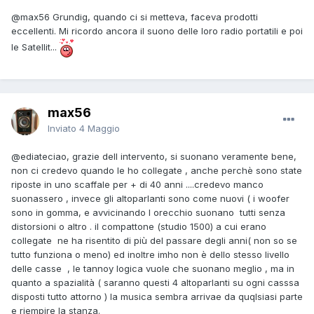
@max56
Grundig, quando ci si metteva, faceva prodotti
eccellenti. Mi ricordo ancora il suono delle loro radio portatili e poi
le Satellit...
max56
Inviato
4 Maggio
@ediate
ciao, grazie dell intervento, si suonano veramente bene,
non ci credevo quando le ho collegate , anche perchè sono state
riposte in uno scaffale per + di 40 anni ....credevo manco
suonassero , invece gli altoparlanti sono come nuovi ( i woofer
sono in gomma, e avvicinando l orecchio suonano tutti senza
distorsioni o altro . il compattone (studio 1500) a cui erano
collegate ne ha risentito di più del passare degli anni( non so se
tutto funziona o meno) ed inoltre imho non è dello stesso livello
delle casse , le tannoy logica vuole che suonano meglio , ma in
quanto a spazialità ( saranno questi 4 altoparlanti su ogni casssa
disposti tutto attorno ) la musica sembra arrivae da quqlsiasi parte
e riempire la stanza.