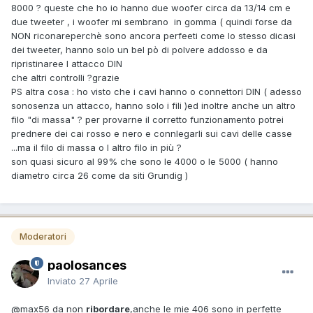
8000 ? queste che ho io hanno due woofer circa da 13/14 cm e
due tweeter , i woofer mi sembrano in gomma ( quindi forse da
NON riconareperchè sono ancora perfeeti come lo stesso dicasi
dei tweeter, hanno solo un bel pò di polvere addosso e da
ripristinaree l attacco DIN
che altri controlli ?grazie
PS altra cosa : ho visto che i cavi hanno o connettori DIN ( adesso
sonosenza un attacco, hanno solo i fili )ed inoltre anche un altro
filo "di massa" ? per provarne il corretto funzionamento potrei
prednere dei cai rosso e nero e connlegarli sui cavi delle casse
...ma il filo di massa o l altro filo in più ?
son quasi sicuro al 99% che sono le 4000 o le 5000 ( hanno
diametro circa 26 come da siti Grundig )
Moderatori
paolosances
Inviato
27 Aprile
@max56
da non
ribordare
,anche le mie 406 sono in perfette