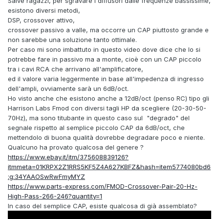
Salve ragazzi, per sgravare i diffusori dalle frequenze bassissime,
esistono diversi metodi,
DSP, crossover attivo,
crossover passivo a valle, ma occorre un CAP piuttosto grande e
non sarebbe una soluzione tanto ottimale.
Per caso mi sono imbattuto in questo video dove dice che lo si
potrebbe fare in passivo ma a monte, cioè con un CAP piccolo
tra i cavi RCA che arrivano all'amplificatore,
ed il valore varia leggermente in base all'impedenza di ingresso
dell'ampli, ovviamente sarà un 6dB/oct.
Ho visto anche che esistono anche a 12dB/oct (penso RC) tipo gli
Harrison Labs Fmod con diversi tagli HP da scegliere (20-30-50-
70Hz), ma sono titubante in questo caso sul "degrado" del
segnale rispetto al semplice piccolo CAP da 6dB/oct, che
mettendolo di buona qualità dovrebbe degradare poco e niente.
Qualcuno ha provato qualcosa del genere ?
https://www.ebay.it/itm/375608839126?
itmmeta=01KRPX2Z1RRS5KF5Z4A627KBFZ&hash=item5774080bd6
:g:34YAAOSwRwFmyMYZ
https://www.parts-express.com/FMOD-Crossover-Pair-20-Hz-
High-Pass-266-246?quantity=1
In caso del semplice CAP, esiste qualcosa di già assemblato?