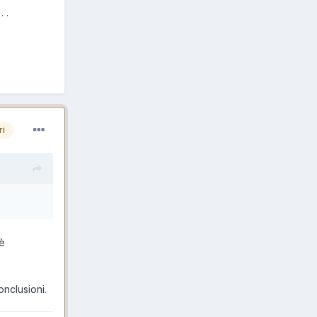
 .
ri
 è
onclusioni.