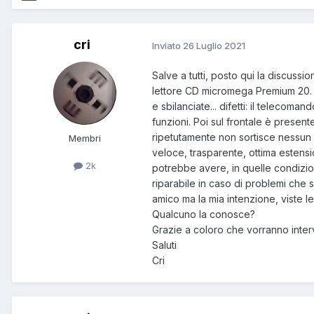
cri
Inviato
26 Luglio 2021
Salve a tutti, posto qui la discussi
lettore CD micromega Premium 20. S
e sbilanciate... difetti: il telecoma
funzioni. Poi sul frontale è prese
ripetutamente non sortisce nessun e
Membri
veloce, trasparente, ottima estens
2k
potrebbe avere, in quelle condizio
riparabile in caso di problemi che s
amico ma la mia intenzione, viste l
Qualcuno la conosce?
Grazie a coloro che vorranno inter
Saluti
Cri