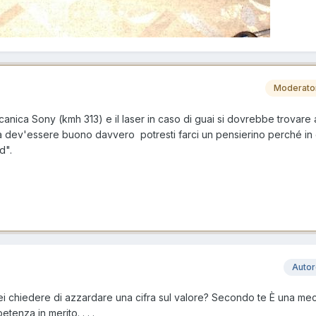
Moderato
nica Sony (kmh 313) e il laser in caso di guai si dovrebbe trovare 
dev'essere buono davvero potresti farci un pensierino perché in e
d".
Auto
rei chiedere di azzardare una cifra sul valore? Secondo te È una me
enza in merito. . . .