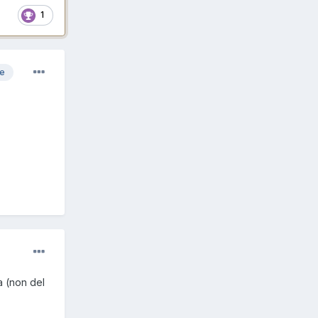
1
re
a (non del