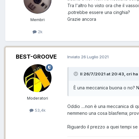
Tra l'altro ho visto ora che il vasso
.potrebbe essere una cinghia?
Grazie ancora
Membri
2k
BEST-GROOVE
Inviato
26 Luglio 2021
Il 26/7/2021 at 20:43, cri ha 
È una meccanica buona o no? No
Moderatori
Oddio ....non è una meccanica di 
53,4k
nemmeno una cosa blasfema; prova 
Riguardo il prezzo a quei tempi se n