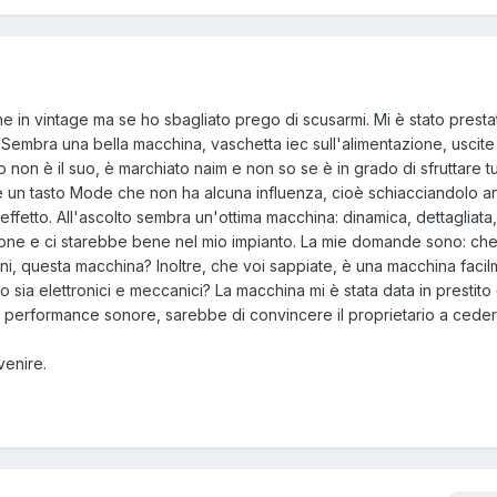
one in vintage ma se ho sbagliato prego di scusarmi. Mi è stato presta
embra una bella macchina, vaschetta iec sull'alimentazione, uscite 
ndo non è il suo, è marchiato naim e non so se è in grado di sfruttare t
nte un tasto Mode che non ha alcuna influenza, cioè schiacciandolo 
ffetto. All'ascolto sembra un'ottima macchina: dinamica, dettagliata, 
ione e ci starebbe bene nel mio impianto. La mie domande sono: che
ni, questa macchina? Inoltre, che voi sappiate, è una macchina faci
o sia elettronici e meccanici? La macchina mi è stata data in prestito
e performance sonore, sarebbe di convincere il proprietario a ceder
venire.