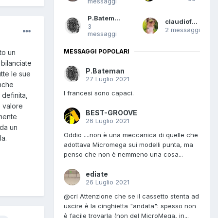
messaggi
P.Bateman
claudiofera
3
2 messaggi
messaggi
MESSAGGI POPOLARI
to un
bilanciate
P.Bateman
utte le sue
27 Luglio 2021
anche
I francesi sono capaci.
definita,
 valore
BEST-GROOVE
lmente
26 Luglio 2021
 da un
Oddio ....non è una meccanica di quelle che
la.
adottava Micromega sui modelli punta, ma
penso che non è nemmeno una cosa...
ediate
26 Luglio 2021
@cri Attenzione che se il cassetto stenta ad
uscire è la cinghietta "andata": spesso non
è facile trovarla (non del MicroMega, in...