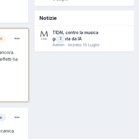
Notizie
TIDAL contro la musica
2
generata da IA
ri
Admin · Iniziato
13 Luglio
ancora.
ffetti ha
re
ccanica