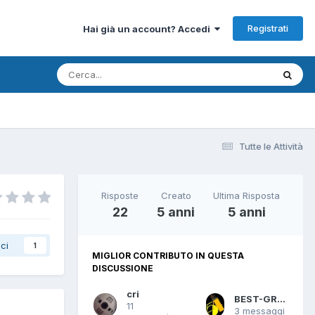
Registrati
Hai già un account? Accedi
Tutte le Attività
Risposte
Creato
Ultima Risposta
22
5 anni
5 anni
ci
1
MIGLIOR CONTRIBUTO IN QUESTA
DISCUSSIONE
cri
BEST-GROOVE
11
3 messaggi