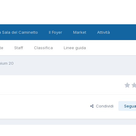
a Sala del Caminetto
Il Foyer
Market
Attività
te
Staff
Classifica
Linee guida
mium 20
Condividi
Segua