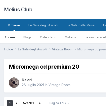
Melius Club
Browse
Le Sale degli Ascolti
Le Sale delle Muse
L
Forum
Blogs
Calendario
Galleria
Le nostre scel
Indice
Le Sale degli Ascolti
Vintage Room
Micromega cd pre
Micromega cd premium 20
Da cri
26 Luglio 2021
in
Vintage Room
1
2
AVANTI
Pagina 1 di 2