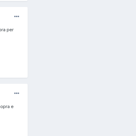
pra per
sopra e