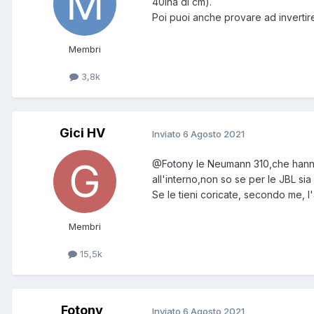
40ina di cm).
Poi puoi anche provare ad invertire
Membri
3,8k
Gici HV
Inviato
6 Agosto 2021
@Fotony
le Neumann 310,che hanno 
all'interno,non so se per le JBL sia 
Se le tieni coricate, secondo me, l
Membri
15,5k
Fotony
Inviato
6 Agosto 2021