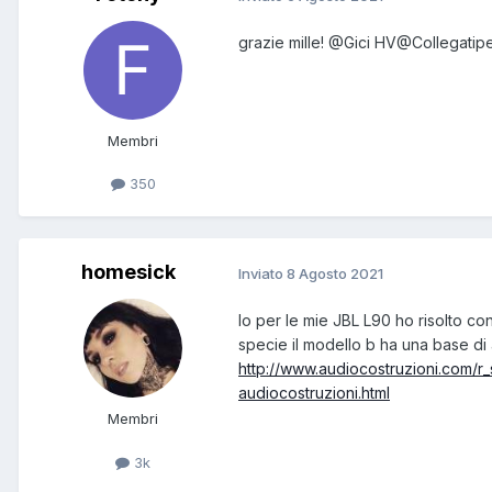
grazie mille!
@Gici HV
@Collegatip
Membri
350
homesick
Inviato
8 Agosto 2021
Io per le mie JBL L90 ho risolto con
specie il modello b ha una base di 
http://www.audiocostruzioni.com/r_
audiocostruzioni.html
Membri
3k