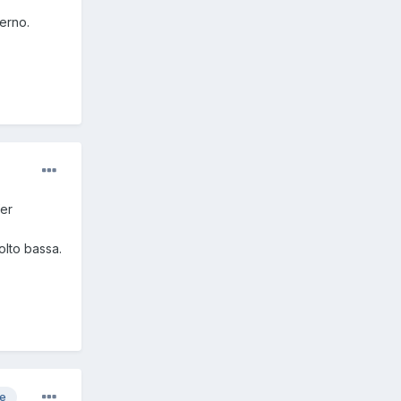
terno.
fer
olto bassa.
re