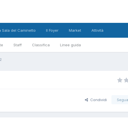
a Sala del Caminetto
Il Foyer
Market
Attività
te
Staff
Classifica
Linee guida
2
Condividi
Segua