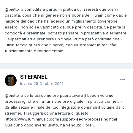
@bietto_p
comodità a parte, in pratica utilizzeresti due pre in
cascata, cosa che in genere non è buona.Se il lumin come dac è
migliore del dac che hai adesso un miglioamento doverebbe
esserci, non so se vanificato dai due pre in cascata. Se per te la
comodità è preminate, potresti pensare in prospettiva a eliminare
il supermait ed a prendere un finale. Prima però controlla che il
lumin faccia quello che ti serve, con gli streamer la facilitàdi
funzionamento è fondamentale
STEFANEL
Inviato
28 Ottobre 2021
@bietto_p
se lo usi come pre puoi attivare il Leedh volume
processing, che e’ la funzione pre digitale, in pratica connetti il
d2 alla sezione finale del tuo integrato e comandi il volume dallo
streamer. Ti suggerisco una lettura di questo
https://www.luminmusic.com/support-leedh-processing.html
Qualcuno dopo averlo usato, ha venduto il pre…