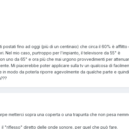
 postati fino ad oggi (più di un centinaio) che circa il 60% è afflitto 
ori. Nel mio caso, purtroppo per l'impianto, il televisore da 55" è
 con uno da 65" e ora più che mai urgono provvedimenti per attenuare 
ttente. Mi piacerebbe poter applicare sulla tv un qualcosa di facilme
le in modo da poterla riporre agevolmente da qualche parte e quind
a???
mrpe metterci sopra una coperta o una trapunta che non pesa nem
 il "riflesso" diretto delle onde sonore, per quel che può fare.