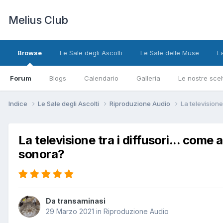
Melius Club
Browse
Le Sale degli Ascolti
Le Sale delle Muse
L
Forum
Blogs
Calendario
Galleria
Le nostre scel
Indice
Le Sale degli Ascolti
Riproduzione Audio
La televisione
La televisione tra i diffusori... come 
sonora?
Da transaminasi
29 Marzo 2021
in
Riproduzione Audio