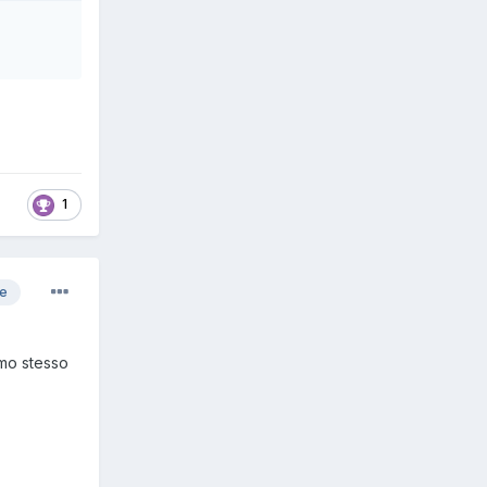
1
re
rmo stesso