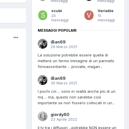
messaggi
messaggi
scubi
Variable
20
15
messaggi
messaggi
MESSAGGI POPOLARI
iBan69
29 Marzo 2021
La soluzione potrebbe essere quella di
mettere un fermo immagine di un pannello
fonoassorbente ... provate, magari...
iBan69
30 Marzo 2021
I pochi cm ... sono in realtà anche più di un
mq ... ma, questo non sarebbe così
importante se non fossero collocati in un...
giordy60
23 Aprile 2022
il tv tra i diffusori ...potrebbe NON essere un