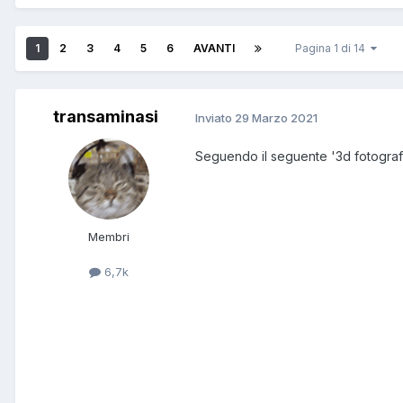
1
2
3
4
5
6
AVANTI
Pagina 1 di 14
transaminasi
Inviato
29 Marzo 2021
Seguendo il seguente '3d fotogra
Membri
6,7k