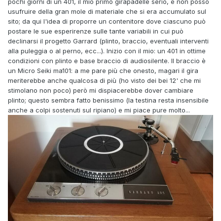
pochi giorni di un 401, il mio primo girapadelle serio, e non posso
usufruire della gran mole di materiale che si era accumulato sul
sito; da qui l'idea di proporre un contenitore dove ciascuno può
postare le sue esperirenze sulle tante variabili in cui può
declinarsi il progetto Garrard (plinto, braccio, eventuali interventi
alla puleggia o al perno, ecc...). Inizio con il mio: un 401 in ottime
condizioni con plinto e base braccio di audiosilente. Il braccio è
un Micro Seiki ma101: a me pare più che onesto, magari il gira
meriterebbe anche qualcosa di più (ho visto dei bei 12' che mi
stimolano non poco) però mi dispiacerebbe dover cambiare
plinto; questo sembra fatto benissimo (la testina resta insensibile
anche a colpi sostenuti sul ripiano) e mi piace pure molto...