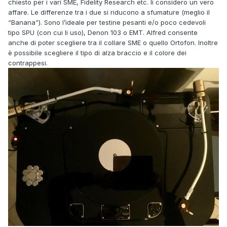
chiesto per i vari SME, Fidelity Research etc. li considero un vero
affare. Le differenze tra i due si riducono a sfumature (meglio il
“Banana”). Sono l’ideale per testine pesanti e/o poco cedevoli
tipo SPU (con cui li uso), Denon 103 o EMT. Alfred consente
anche di poter scegliere tra il collare SME o quello Ortofon. Inoltre
è possibile scegliere il tipo di alza braccio e il colore dei
contrappesi.