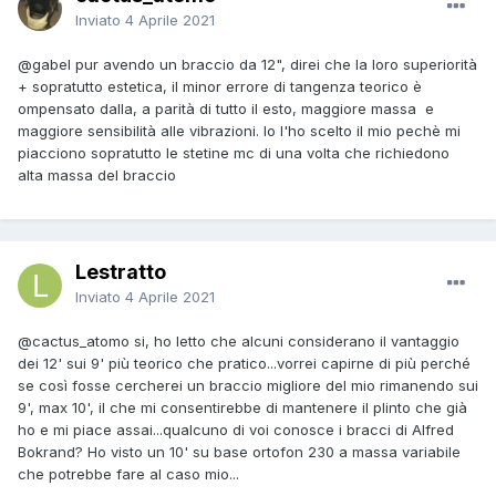
Inviato
4 Aprile 2021
@gabel
pur avendo un braccio da 12", direi che la loro superiorità
+ sopratutto estetica, il minor errore di tangenza teorico è
ompensato dalla, a parità di tutto il esto, maggiore massa e
maggiore sensibilità alle vibrazioni. Io l'ho scelto il mio pechè mi
piacciono sopratutto le stetine mc di una volta che richiedono
alta massa del braccio
Lestratto
Inviato
4 Aprile 2021
@cactus_atomo
si, ho letto che alcuni considerano il vantaggio
dei 12' sui 9' più teorico che pratico...vorrei capirne di più perché
se così fosse cercherei un braccio migliore del mio rimanendo sui
9', max 10', il che mi consentirebbe di mantenere il plinto che già
ho e mi piace assai...qualcuno di voi conosce i bracci di Alfred
Bokrand? Ho visto un 10' su base ortofon 230 a massa variabile
che potrebbe fare al caso mio...