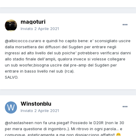
magoturi
Inviato
2 Aprile 2021
@albicocco.curaro
e quindi ho capito bene: e' sconsigliato uscire
dalla morsettiera dei diffusori del Sugden per entrare negli
ingressi ad alto livello del sub poiche' potrebbero verificarsi danni
allo stadio finale dell'ampli, qualora invece si volesse collegare
un sub woofer,bisogna uscire dal pre-amp del Sugden per
entrare in basso livello nel sub (rca).
SALVO.
Winstonblu
Inviato
2 Aprile 2021
@shastasheen
non fa una piega!! Possiedo le D20R (non le 30
per mera questione di ingombro..). Mi ritrovo in ogni parola... e
comunque, esteticamente a me non dispiacciono affatto!!
😁