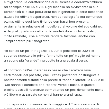
e migliorano, le caratteristiche di musicalità e coerenza timbrica
ad esempio delle 1.5 e 2.5. Ogni modello ha ovviamente la sua
personalità e le sue peculiarità ma in generale la serie Response
attuale ha ottima trasparenza, non da radiografia ma comunque
ottima, ottimo equilibrio timbrico con bassi ben presenti,
ovviamente in relazione al modello ed al volume del suo cabinet,
e degli alti, parlo soprattutto dei modelli dotati di tw a nastro,
molto raffinato, che è difficile rendere fastidiosi anche con
l'amplificatore più "sbagliato".
Ho sentito un po' in negozio le D20R e possiedo le D30R: le
seconde rispetto alle prime fanno tutto un po' meglio ed hanno
un suono più "grande", riprodotto in una scala diversa.
Al contrario dell'esuberanza in basso che caratterizzava
certi modelli del passato, che il reflex posteriore costringeva a
posizionamenti distanti dalla parete di fondo e laterali, le D20 e le
D30 hanno il condotto che "spara" verso il basso, e questo
elimina possibili risonanze permettendo un posizionamento molto
più libero e azzardato se non si hanno grandi spazi.
In un epoca in cui vanno per la maggiore diffusori con superfici
curve, finiture di alta carrozzeria, legni esotici ed inserti di alta