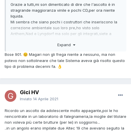
Grazie a tutti,mi son dimenticato di dire che l'ascolto è in
stragrande maggioranza vinile e pochi CD,per ora niente
liquida.
Mi sembra che siano pochi i costruttori che inseriscono la
correzione ambientale suo loro pre,ho visto solo
Anthem,Nad e Lyngdorf ma solo per gli integrati,siete a
conoscenza di alternative semplici,no minidsp esterni?
Expand
Bose 901.
Magari non gli frega niente a nessuno, ma non
😊
potevo non sottolineare che tale Sistema aveva già risolto questo
tipo di problema decenni fa.
👌
Gici HV
Inviato
14 Aprile 2021
Ricordo un ascolto da adolescente molto appagante,poi le ho
reincontrate in un laboratorio di falegnameria,la moglie del titolare
non voleva più certe brutture (per lei) in soggiorno...
..in un angolo erano impilate due Altec 19 che avevano seguito la