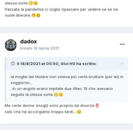
stessa sorte.
😳
😔
Passata la pandemia ci voglio ripassare per vedere se se ne
vuole liberare.
🤭
😉
dadox
Inviato
14 Aprile 2021
Il 14/4/2021 at 05:50, Gici HV ha scritto:
la moglie del titolare non voleva più certe brutture (per lei) in
soggiorno...
..in un angolo erano impilate due Altec 19 che avevano
seguito la stessa sorte.
😳
😔
Ma certe donne (mogli) sono proprio da divorzio
‼️
solo che ne accorgiamo troppo tardi....
😔