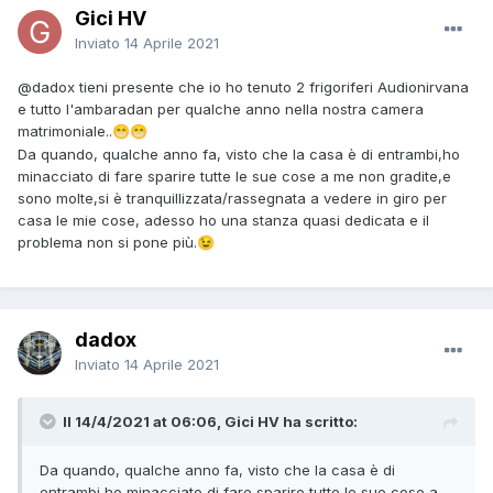
Gici HV
Inviato
14 Aprile 2021
@dadox
tieni presente che io ho tenuto 2 frigoriferi Audionirvana
e tutto l'ambaradan per qualche anno nella nostra camera
matrimoniale..
😁
😁
Da quando, qualche anno fa, visto che la casa è di entrambi,ho
minacciato di fare sparire tutte le sue cose a me non gradite,e
sono molte,si è tranquillizzata/rassegnata a vedere in giro per
casa le mie cose, adesso ho una stanza quasi dedicata e il
problema non si pone più.
😉
dadox
Inviato
14 Aprile 2021
Il 14/4/2021 at 06:06, Gici HV ha scritto:
Da quando, qualche anno fa, visto che la casa è di
entrambi,ho minacciato di fare sparire tutte le sue cose a