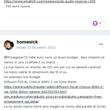
https://www.whathifi.com/reviews/polk-audio-reserve-r200
..700 euro nuove.
1
homesick
Inviato
21 Dicembre 2022
@Shoegazer72
mille euro sono un buon budget , devi chiarire se
vanno in uno scaffale o su stand .
Le tue hanno un woofer da 125 mm per cui se lamenti carenze
sui bassi salirei di dimensioni dai 16 in su.
Un esempio low budget
Diffusori FOCAL Chorus 806V 2 vie 120w 8ohm
https://www.subito.it/audio-video/diffusori-focal-chorus-806v-2-
vie-120w-8ohm-varese-442204793.htm?
utm_medium=referral&utm_source=subito&utm_campaign=free-
engagement-ad_detail
Le ho avute vanno bene anzi meglio se vicino alla parete di fondo