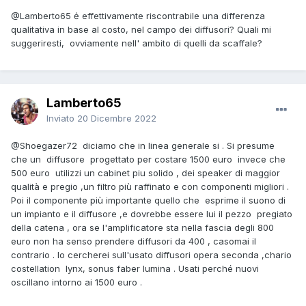
@Lamberto65
ė effettivamente riscontrabile una differenza
qualitativa in base al costo, nel campo dei diffusori? Quali mi
suggeriresti, ovviamente nell' ambito di quelli da scaffale?
Lamberto65
Inviato
20 Dicembre 2022
@Shoegazer72
diciamo che in linea generale si . Si presume
che un diffusore progettato per costare 1500 euro invece che
500 euro utilizzi un cabinet piu solido , dei speaker di maggior
qualità e pregio ,un filtro più raffinato e con componenti migliori .
Poi il componente più importante quello che esprime il suono di
un impianto e il diffusore ,e dovrebbe essere lui il pezzo pregiato
della catena , ora se l'amplificatore sta nella fascia degli 800
euro non ha senso prendere diffusori da 400 , casomai il
contrario . Io cercherei sull'usato diffusori opera seconda ,chario
costellation lynx, sonus faber lumina . Usati perché nuovi
oscillano intorno ai 1500 euro .