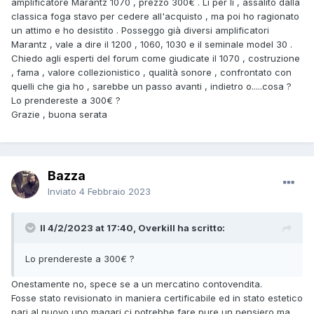
amplificatore Marantz 1070 , prezzo 300€ . Lì per lì , assalito dalla
classica foga stavo per cedere all'acquisto , ma poi ho ragionato
un attimo e ho desistito . Posseggo già diversi amplificatori
Marantz , vale a dire il 1200 , 1060, 1030 e il seminale model 30 .
Chiedo agli esperti del forum come giudicate il 1070 , costruzione
, fama , valore collezionistico , qualità sonore , confrontato con
quelli che gia ho , sarebbe un passo avanti , indietro o.....cosa ?
Lo prendereste a 300€ ?
Grazie , buona serata
Bazza
Inviato
4 Febbraio 2023
Il 4/2/2023 at 17:40, Overkill ha scritto:
Lo prendereste a 300€ ?
Onestamente no, spece se a un mercatino contovendita.
Fosse stato revisionato in maniera certificabile ed in stato estetico
pari al nuovo uno magari ci potrebbe fare pure un pensiero ma