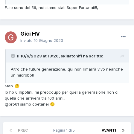
E...io sono del 56, noi siamo stati Super Fortunati!!,
Gici HV
Inviato
10 Giugno 2023
Il 10/6/2023 at 13:26, skillatohifi ha scritto:
Altro che future generazione, qui non rimarrà vivo neanche
un microbo!!
Mah..
🤔
Io ho 6 nipotini, mi preoccupo per quella generazione non di
quella che arriverà tra 100 anni..
@pro61
siamo coetanei
😉
PREC
Pagina 1 di 5
AVANTI