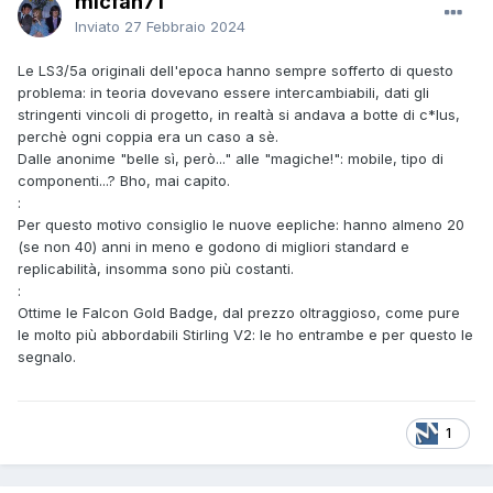
micfan71
Inviato
27 Febbraio 2024
Le LS3/5a originali dell'epoca hanno sempre sofferto di questo
problema: in teoria dovevano essere intercambiabili, dati gli
stringenti vincoli di progetto, in realtà si andava a botte di c*lus,
perchè ogni coppia era un caso a sè.
Dalle anonime "belle sì, però..." alle "magiche!": mobile, tipo di
componenti...? Bho, mai capito.
:
Per questo motivo consiglio le nuove eepliche: hanno almeno 20
(se non 40) anni in meno e godono di migliori standard e
replicabilità, insomma sono più costanti.
:
Ottime le Falcon Gold Badge, dal prezzo oltraggioso, come pure
le molto più abbordabili Stirling V2: le ho entrambe e per questo le
segnalo.
1