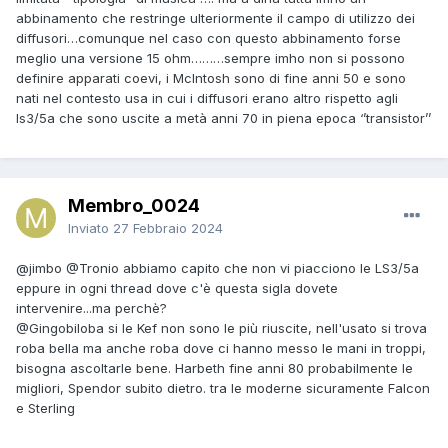
abbinamento che restringe ulteriormente il campo di utilizzo dei
diffusori…comunque nel caso con questo abbinamento forse
meglio una versione 15 ohm………sempre imho non si possono
definire apparati coevi, i McIntosh sono di fine anni 50 e sono
nati nel contesto usa in cui i diffusori erano altro rispetto agli
ls3/5a che sono uscite a metà anni 70 in piena epoca ‘’transistor’’
Membro_0024
Inviato
27 Febbraio 2024
@jimbo
@Tronio
abbiamo capito che non vi piacciono le LS3/5a
eppure in ogni thread dove c'è questa sigla dovete
intervenire...ma perchè?
@Gingobiloba
si le Kef non sono le più riuscite, nell'usato si trova
roba bella ma anche roba dove ci hanno messo le mani in troppi,
bisogna ascoltarle bene. Harbeth fine anni 80 probabilmente le
migliori, Spendor subito dietro. tra le moderne sicuramente Falcon
e Sterling