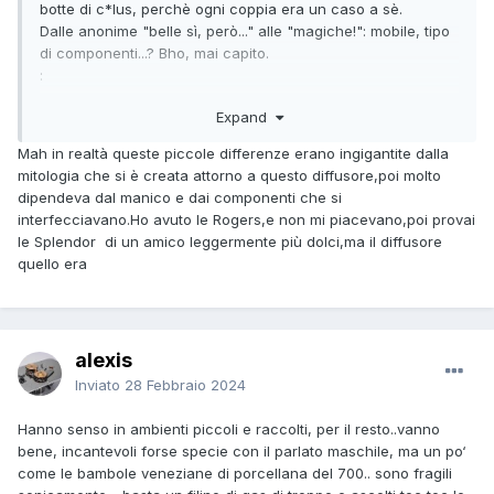
botte di c*lus, perchè ogni coppia era un caso a sè.
Dalle anonime "belle sì, però..." alle "magiche!": mobile, tipo
di componenti...? Bho, mai capito.
:
Per questo motivo consiglio le nuove eepliche: hanno
Expand
almeno 20 (se non 40) anni in meno e godono di migliori
standard e replicabilità, insomma sono più costanti.
Mah in realtà queste piccole differenze erano ingigantite dalla
:
mitologia che si è creata attorno a questo diffusore,poi molto
Ottime le Falcon Gold Badge, dal prezzo oltraggioso, come
dipendeva dal manico e dai componenti che si
pure le molto più abbordabili Stirling V2: le ho entrambe e
interfecciavano.Ho avuto le Rogers,e non mi piacevano,poi provai
per questo le segnalo.
le Splendor di un amico leggermente più dolci,ma il diffusore
quello era
alexis
Inviato
28 Febbraio 2024
Hanno senso in ambienti piccoli e raccolti, per il resto..vanno
bene, incantevoli forse specie con il parlato maschile, ma un po‘
come le bambole veneziane di porcellana del 700.. sono fragili