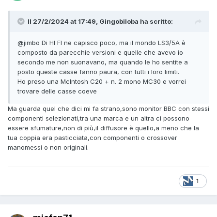
Il 27/2/2024 at 17:49, Gingobiloba ha scritto:
@jimbo
Di HI FI ne capisco poco, ma il mondo LS3/5A è
composto da parecchie versioni e quelle che avevo io
secondo me non suonavano, ma quando le ho sentite a
posto queste casse fanno paura, con tutti i loro limiti.
Ho preso una McIntosh C20 + n. 2 mono MC30 e vorrei
trovare delle casse coeve
Ma guarda quel che dici mi fa strano,sono monitor BBC con stessi
componenti selezionati,tra una marca e un altra ci possono
essere sfumature,non di più,il diffusore è quello,a meno che la
tua coppia era pasticciata,con componenti o crossover
manomessi o non originali.
1