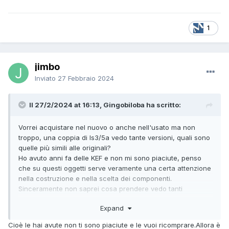
1
jimbo
Inviato
27 Febbraio 2024
Il 27/2/2024 at 16:13, Gingobiloba ha scritto:
Vorrei acquistare nel nuovo o anche nell'usato ma non
troppo, una coppia di ls3/5a vedo tante versioni, quali sono
quelle più simili alle originali?
Ho avuto anni fa delle KEF e non mi sono piaciute, penso
che su questi oggetti serve veramente una certa attenzione
nella costruzione e nella scelta dei componenti.
Sinceramente non saprei cosa prendere vedo tanti
produttori, ma non capisco dove cercare.
Expand
Cioè le hai avute non ti sono piaciute e le vuoi ricomprare.Allora è