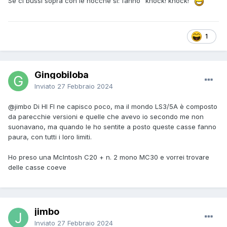
Se ci bussi sopra con le nocche sì: fanno "knock! knock!"
1
Gingobiloba
Inviato
27 Febbraio 2024
@jimbo
Di HI FI ne capisco poco, ma il mondo LS3/5A è composto
da parecchie versioni e quelle che avevo io secondo me non
suonavano, ma quando le ho sentite a posto queste casse fanno
paura, con tutti i loro limiti.
Ho preso una McIntosh C20 + n. 2 mono MC30 e vorrei trovare
delle casse coeve
jimbo
Inviato
27 Febbraio 2024