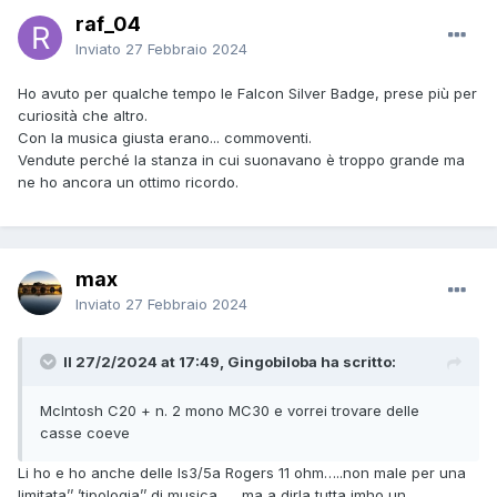
raf_04
Inviato
27 Febbraio 2024
Ho avuto per qualche tempo le Falcon Silver Badge, prese più per
curiosità che altro.
Con la musica giusta erano... commoventi.
Vendute perché la stanza in cui suonavano è troppo grande ma
ne ho ancora un ottimo ricordo.
max
Inviato
27 Febbraio 2024
Il 27/2/2024 at 17:49, Gingobiloba ha scritto:
McIntosh C20 + n. 2 mono MC30 e vorrei trovare delle
casse coeve
Li ho e ho anche delle ls3/5a Rogers 11 ohm…..non male per una
limitata’’ ’tipologia’’ di musica …. ma a dirla tutta imho un