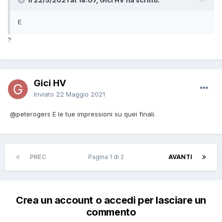
Il 22/5/2021 at 18:07, Gici HV ha scritto:
E
?
Gici HV
Inviato
22 Maggio 2021
@peterogers
E le tue impressioni su quei finali.
PREC
Pagina 1 di 2
AVANTI
Crea un account o accedi per lasciare un
commento