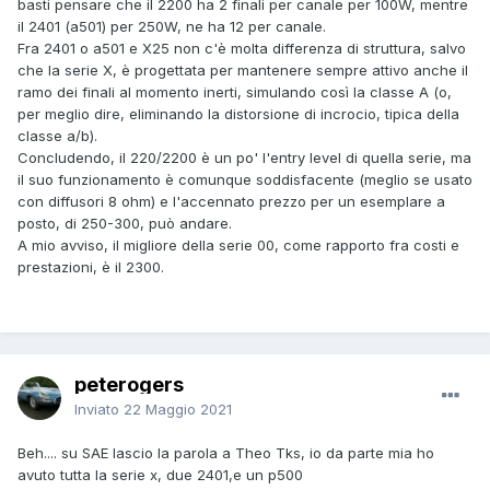
basti pensare che il 2200 ha 2 finali per canale per 100W, mentre
il 2401 (a501) per 250W, ne ha 12 per canale.
Fra 2401 o a501 e X25 non c'è molta differenza di struttura, salvo
che la serie X, è progettata per mantenere sempre attivo anche il
ramo dei finali al momento inerti, simulando così la classe A (o,
per meglio dire, eliminando la distorsione di incrocio, tipica della
classe a/b).
Concludendo, il 220/2200 è un po' l'entry level di quella serie, ma
il suo funzionamento è comunque soddisfacente (meglio se usato
con diffusori 8 ohm) e l'accennato prezzo per un esemplare a
posto, di 250-300, può andare.
A mio avviso, il migliore della serie 00, come rapporto fra costi e
prestazioni, è il 2300.
peterogers
Inviato
22 Maggio 2021
Beh.... su SAE lascio la parola a Theo Tks, io da parte mia ho
avuto tutta la serie x, due 2401,e un p500