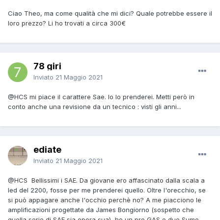
Ciao Theo, ma come qualità che mi dici? Quale potrebbe essere il
loro prezzo? Li ho trovati a circa 300€
78 giri
Inviato
21 Maggio 2021
@HCS
mi piace il carattere Sae. Io lo prenderei. Metti però in
conto anche una revisione da un tecnico : visti gli anni...
ediate
Inviato
21 Maggio 2021
@HCS
Bellissimi i SAE. Da giovane ero affascinato dalla scala a
led del 2200, fosse per me prenderei quello. Oltre l'orecchio, se
si può appagare anche l'occhio perchè no? A me piacciono le
amplificazioni progettate da James Bongiorno (sospetto che
quella serie di SAE sia opera sua), ho un pre GAS e due Sumo...