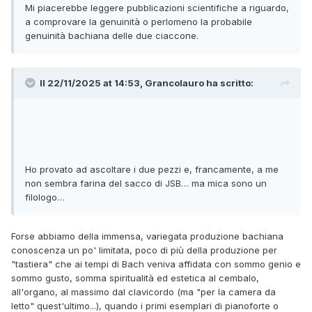
Mi piacerebbe leggere pubblicazioni scientifiche a riguardo,
ciaccone sono state scritte in un ambiente prossimo a
a comprovare la genuinità o perlomeno la probabile
quello bachiano. Non credo che JSB fosse l'unico che
genuinità bachiana delle due ciaccone.
scrivesse cose per organo in Turingia...
Le ho ascoltate anch'io: non ci sento il Bach a me più
familiare, ma non sono musicista e non ho orecchio
educato.
Il 22/11/2025 at 14:53, Grancolauro ha scritto:
Bisognerebbe vedere se in questi pezzi ci sono stilemi
tipicamente bachiani: se così fosse l'ipotesi attributiva
prenderebbe un po' di consistenza in più...
Ho provato ad ascoltare i due pezzi e, francamente, a me
non sembra farina del sacco di JSB… ma mica sono un
filologo…
Forse abbiamo della immensa, variegata produzione bachiana
conoscenza un po' limitata, poco di più della produzione per
"tastiera" che ai tempi di Bach veniva affidata con sommo genio e
sommo gusto, somma spiritualità ed estetica al cembalo,
all'organo, al massimo dal clavicordo (ma "per la camera da
letto" quest'ultimo...), quando i primi esemplari di pianoforte o