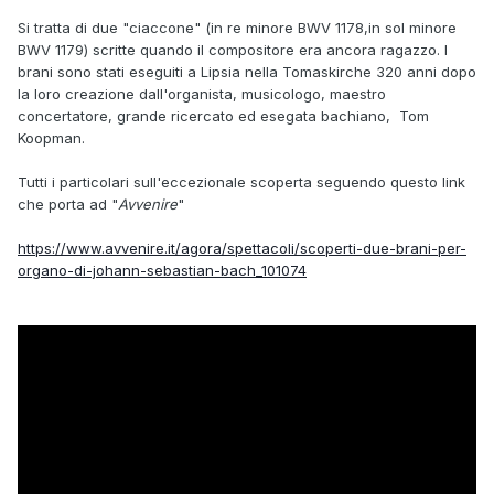
Si tratta di due "ciaccone" (in re minore BWV 1178,in sol minore
BWV 1179) scritte quando il compositore era ancora ragazzo. I
brani sono stati eseguiti a Lipsia nella Tomaskirche 320 anni dopo
la loro creazione dall'organista, musicologo, maestro
concertatore, grande ricercato ed esegata bachiano, Tom
Koopman.
Tutti i particolari sull'eccezionale scoperta seguendo questo link
che porta ad "
Avvenire
"
https://www.avvenire.it/agora/spettacoli/scoperti-due-brani-per-
organo-di-johann-sebastian-bach_101074