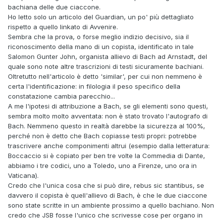
bachiana delle due ciaccone.
Ho letto solo un articolo del Guardian, un po' più dettagliato
rispetto a quello linkato di Avvenire.
Sembra che la prova, o forse meglio indizio decisivo, sia il
riconoscimento della mano di un copista, identificato in tale
Salomon Gunter John, organista allievo di Bach ad Arnstadt, del
quale sono note altre trascrizioni di testi sicuramente bachiani.
Oltretutto nell'articolo è detto 'similar', per cui non nemmeno è
certa l'identificazione: in filologia il peso specifico della
constatazione cambia parecchio...
A me l'ipotesi di attribuzione a Bach, se gli elementi sono questi,
sembra molto molto avventata: non è stato trovato l'autografo di
Bach. Nemmeno questo in realtà darebbe la sicurezza al 100%,
perché non è detto che Bach copiasse testi propri: potrebbe
trascrivere anche componimenti altrui (esempio dalla letteratura:
Boccaccio si è copiato per ben tre volte la Commedia di Dante,
abbiamo i tre codici, uno a Toledo, uno a Firenze, uno ora in
Vaticana).
Credo che l'unica cosa che si può dire, rebus sic stantibus, se
davvero il copista è quell'allievo di Bach, è che le due ciaccone
sono state scritte in un ambiente prossimo a quello bachiano. Non
credo che JSB fosse l'unico che scrivesse cose per organo in