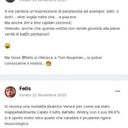
A me sembra un'espressione di perplessità ad esempio:
bah!, o
boh!... direi voglia ndire che...
a piacere.
Ma anche
bhi e bho capitan cocoricò;
Volendo, anche che
questa notizia non rende giustizia alla piena
verità di ba
C
h perbacco!!
Ma forse
@Felis
si riferisce a Tom Koopman.., io potrei
conoscerne il motivo...
Felis
Inviato
22 Novembre 2025
Si ravvisa una modalità Beatrice Venezi per come sia stato
inappellabilmente calato il tutto dall’alto. Wollny con il suo 99,9%
si è spinto molto oltre quello che sarebbe il prudente rigore
musicologico.