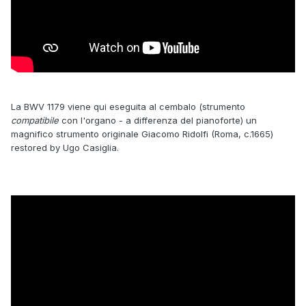
La BWV 1179 viene qui eseguita al cembalo (strumento
compatibile
con l'organo - a differenza del pianoforte) un
magnifico strumento originale Giacomo Ridolfi (Roma, c.1665)
restored by Ugo Casiglia.