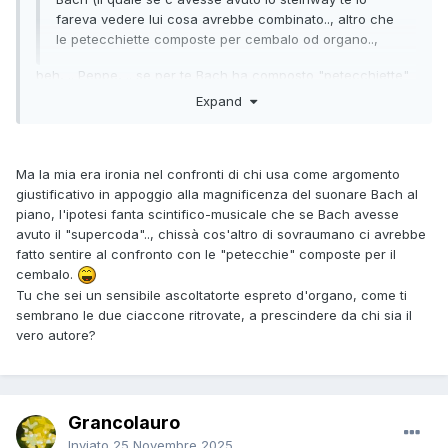
fareva vedere lui cosa avrebbe combinato.., altro che
le petecchiette composte per cembalo od organo..,
beh, .. Peppe, .. se per te Bach ha composto "petecchiette"
per organo, .. forse ..."Houston .. abbiamo un problema"
Expand
Ma la mia era ironia nel confronti di chi usa come argomento
giustificativo in appoggio alla magnificenza del suonare Bach al
piano, l'ipotesi fanta scintifico-musicale che se Bach avesse
avuto il "supercoda".., chissà cos'altro di sovraumano ci avrebbe
fatto sentire al confronto con le "petecchie" composte per il
cembalo.
Tu che sei un sensibile ascoltatorte espreto d'organo, come ti
sembrano le due ciaccone ritrovate, a prescindere da chi sia il
vero autore?
Grancolauro
Inviato
25 Novembre 2025