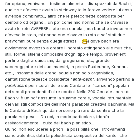
fortepiano, venivano - testimonialmente - dis-spezzati da Bach (il
quale se c'avesse avuto lo steinway te lo fareva vedere lui cosa
avrebbe combinato.., altro che le petecchiette composte per
cembalo od organo.., un po' come mio nonno che se c'avesse
avuto le rote AVREBBE stato una cariola.., ma bacche invece non
c'aveva lo stein, mi nonno nun c'aveva la rota e so' stati due
brav'omini pure senza quegli attrezzi...
) dove bach era
ovviamente avvezzo a creare l'increato attingendo alle musiche,
stili, forme, stilemi compositivi d'ogni tipo e tempo, provenienti
perfino dagli arcaicissmi, dal gregoriano, etc, grande
saccheggiatore dei suoi maestri, in primis Buxteuhde, Kuhnau,
etc.., insomma delle grandi scuola non solo organistica,
cantatistiche tedesce cosiddette "
ante-bach
", arrivando perfino a
parafrasare
per i corali delle sue Cantata le "canzoni" popolari
dei secoli precedenti d'oltre confini. Nelle 200 Cantate sacre di
Bach vi è un po' riassunta la summa corale, vocale, strumentale
dei vari stili compositivi dell'intera parabola creativa bachiana. Ma
le Cantate di Bach qui da noi sono più rare da sentire che la
parola nei pesci... Da noi, in modo particolare, trionfa
ossimoricamente il culto del bach pianistico...
Quindi non escluderei a priori la possibilità che i ritrovamenti
siano autentici, data la poliedricità compositiva del kantor che