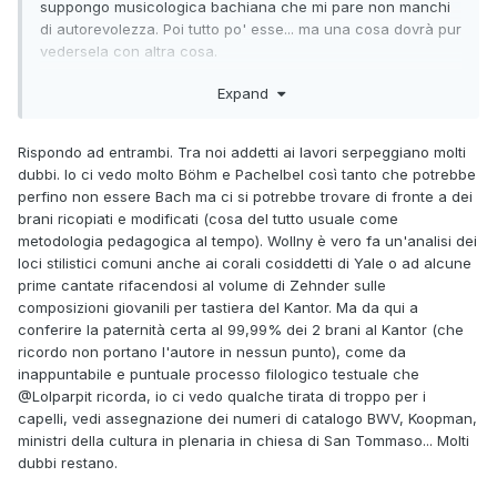
suppongo musicologica bachiana che mi pare non manchi
di autorevolezza. Poi tutto po' esse... ma una cosa dovrà pur
vedersela con altra cosa.
Expand
Riporto quanto scritto in Avvenire.., un "esperto" si assume
la responsabilità delle sue conclusioni:
Rispondo ad entrambi. Tra noi addetti ai lavori serpeggiano molti
L'attribuzione definitiva si deve al musicologo di Lipsia Peter
dubbi. Io ci vedo molto Böhm e Pachelbel così tanto che potrebbe
Wollny, studioso di Bach e direttore del Bach-Archiv, che
perfino non essere Bach ma ci si potrebbe trovare di fronte a dei
conosce da oltre trent’anni le due opere, duce "ciaccone" in
brani ricopiati e modificati (cosa del tutto usuale come
re minore e in sol minore. Le aveva rinvenute egli stesso
metodologia pedagogica al tempo). Wollny è vero fa un'analisi dei
nella Biblioteca Reale del Belgio. Nel corso della sua attività
loci stilistici comuni anche ai corali cosiddetti di Yale o ad alcune
di ricerca, Wollny ha raccolto numerosi indizi che ora, grazie
prime cantate rifacendosi al volume di Zehnder sulle
al tassello finale – l’identificazione del copista – compongono
composizioni giovanili per tastiera del Kantor. Ma da qui a
un quadro completo. Tale identificazione è avvenuta
conferire la paternità certa al 99,99% dei 2 brani al Kantor (che
nell’ambito dei lavori del BACH Research Portal, un progetto
ricordo non portano l'autore in nessun punto), come da
della Accademia Sassone delle Scienze e delle Arti di Lipsia
inappuntabile e puntuale processo filologico testuale che
che, per la prima volta, rende accessibili e consultabili in
@Lolparpit
ricorda, io ci vedo qualche tirata di troppo per i
forma digitale tutte le risorse d’archivio disponibili sull’intera
capelli, vedi assegnazione dei numeri di catalogo BWV, Koopman,
famiglia musicale dei Bach.
ministri della cultura in plenaria in chiesa di San Tommaso... Molti
dubbi restano.