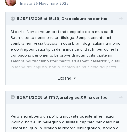
Inviato
25 Novembre 2025
Il 25/11/2025 at 15:48, Grancolauro ha scritto:
Sì certo. Non sono un profondo esperto della musica di
Bach e tento nemmeno un filologo. Semplicemente, mi
sembra non vi sia traccia in quei brani degli stilemi armonici
e contrappuntistici tipici della musica di Bach, per come la
conosco io perlomeno. Le prove di autenticità citate mi
sembra poi facciano riferimento ad aspetti "esteriori", quali
la mano del copista, non al contenuto musicale dei pezzi
incriminati. Ma, ripeto, non sono un esperto e quindi posso
Expand
essere facilmente smentito. Era solo per chiacchierare
Il 25/11/2025 at 11:37, analogico_09 ha scritto:
Però andrebbero un po' più motivate queste affermazioni:
Wollny non è un pellegrino qualsiasi capitato per caso nei
luoghi nei quali si pratica la ricerca bibliografica, storica e