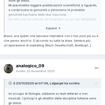
sono gli stessi.
Mi piacerebbe leggere pubblicazioni scientifiche a riguardo,
a comprovare la genuinità o perlomeno la probabile
genuinità bachiana delle due ciaccone.
Ho letto solo un articolo del Guardian, un po' più dettagliato
rispetto a quello linkato di Avvenire.
Expand
Sembra che la prova, o forse meglio indizio decisivo, sia il
riconoscimento della mano di un copista, identificato in tale
Bravo, era quello che lasciavo intendere con il mio post più su e
Salomon Gunter John, organista allievo di Bach ad Arnstadt,
che penso anch'io. D'accordo su tutta la linea. Sembra più
del quale sono note altre trascrizioni di testi sicuramente
un'operazione di marketing (Bach Gesellschaft, Breitkopf...).
bachiani. Oltretutto nell'articolo è detto 'similar', per cui non
nemmeno è certa l'identificazione: in filologia il peso
specifico della constatazione cambia parecchio...
A me l'ipotesi di attribuzione a Bach, se gli elementi sono
analogico_09
questi, sembra molto molto avventata: non è stato trovato
l'autografo di Bach. Nemmeno questo in realtà darebbe la
Inviato
25 Novembre 2025
sicurezza al 100%, perché non è detto che Bach copiasse
testi propri: potrebbe trascrivere anche componimenti altrui
Il 23/11/2025 at 07:39, Lolparpit ha scritto:
(esempio dalla letteratura: Boccaccio si è copiato per ben
tre volte la Commedia di Dante, abbiamo i tre codici, uno a
mi occupo di filologia, sebbene su testi letterari e non
Toledo, uno a Firenze, uno ora in Vaticana).
musicali. I principi e gli obiettivi della disciplina tuttavia sono
Credo che l'unica cosa che si può dire, rebus sic stantibus,
gli stessi.
se davvero il copista è quell'allievo di Bach, è che le due