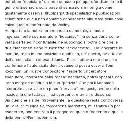
potrebbe "depistare" chi non conosca più approfonditamernte il
genio di Eisenach, sulla base di sensazioni e non già come
giustamente osserva
@Lolparpit
di specialistiche pubblicazioni
scientifiche di cui non abbiamo conoscenza allo stato delle cose,
salvo quanto confermato da Wollny.
Ho riportato la notizia prendendola come tale, in modo
ingenuamente scansonato e "fiducioso" ma senza darla come
verità certa ed inconfutabile. né suppongo si potra dire che le
due ciacconen siano musichetta "acciaccata"... Da ignorante in
materia, resto in una posizione dubbiosa, ne' contro, né a favore
dell'autenticità, in attesa di lumi... Potrei tuttavia dire che se a
confermare l'autenticità dei ritrovamenti possa esservi Tom
Koopman, un illustre conoscitore, "esperto", ricercatore,
esecutore, interprete della "cosa" bachiana, potrei sposare con
largo margine di fiducia la sua "perizia". Che poi il Koopman
interprete sia a volte un poco "nervoso", nei gesti, anche nella
musicalità che tuttavia ... ad avercene, è un altro discorso.
Sia quel che sia dei ritrovamente, la questione resta controversa,
un "gliallo" musicale?, foss'anche marketing, mi sembra un po'
esagerato, non centrato il paragonare questa faccenda a quella
della Venezi/Fenice/Venezia.