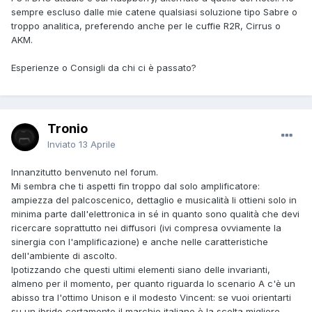
sempre escluso dalle mie catene qualsiasi soluzione tipo Sabre o
troppo analitica, preferendo anche per le cuffie R2R, Cirrus o
AKM.
Esperienze o Consigli da chi ci è passato?
Tronio
Inviato
13 Aprile
Innanzitutto benvenuto nel forum.
Mi sembra che ti aspetti fin troppo dal solo amplificatore:
ampiezza del palcoscenico, dettaglio e musicalità li ottieni solo in
minima parte dall'elettronica in sé in quanto sono qualità che devi
ricercare soprattutto nei diffusori (ivi compresa ovviamente la
sinergia con l'amplificazione) e anche nelle caratteristiche
dell'ambiente di ascolto.
Ipotizzando che questi ultimi elementi siano delle invarianti,
almeno per il momento, per quanto riguarda lo scenario A c'è un
abisso tra l'ottimo Unison e il modesto Vincent: se vuoi orientarti
su un ibrido certamente il marchio italiano è la scelta migliore.