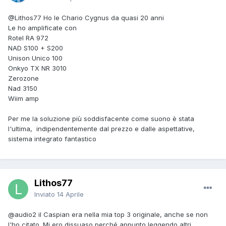
@Lithos77
Ho le Chario Cygnus da quasi 20 anni
Le ho amplificate con
Rotel RA 972
NAD S100 + S200
Unison Unico 100
Onkyo TX NR 3010
Zerozone
Nad 3150
Wiim amp
Per me la soluzione più soddisfacente come suono è stata
l'ultima, indipendentemente dal prezzo e dalle aspettative,
sistema integrato fantastico
Lithos77
Inviato
14 Aprile
@audio2
il Caspian era nella mia top 3 originale, anche se non
l'ho citato. Mi ero dissuaso perché appunto leggendo altri