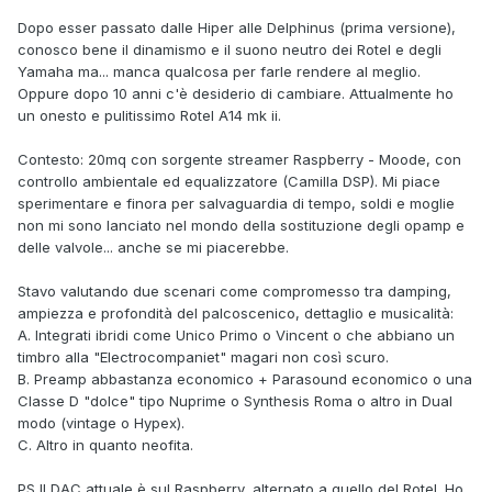
Dopo esser passato dalle Hiper alle Delphinus (prima versione),
conosco bene il dinamismo e il suono neutro dei Rotel e degli
Yamaha ma... manca qualcosa per farle rendere al meglio.
Oppure dopo 10 anni c'è desiderio di cambiare. Attualmente ho
un onesto e pulitissimo Rotel A14 mk ii.
Contesto: 20mq con sorgente streamer Raspberry - Moode, con
controllo ambientale ed equalizzatore (Camilla DSP). Mi piace
sperimentare e finora per salvaguardia di tempo, soldi e moglie
non mi sono lanciato nel mondo della sostituzione degli opamp e
delle valvole... anche se mi piacerebbe.
Stavo valutando due scenari come compromesso tra damping,
ampiezza e profondità del palcoscenico, dettaglio e musicalità:
A. Integrati ibridi come Unico Primo o Vincent o che abbiano un
timbro alla "Electrocompaniet" magari non così scuro.
B. Preamp abbastanza economico + Parasound economico o una
Classe D "dolce" tipo Nuprime o Synthesis Roma o altro in Dual
modo (vintage o Hypex).
C. Altro in quanto neofita.
PS Il DAC attuale è sul Raspberry, alternato a quello del Rotel. Ho