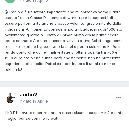
Inviato
13 Aprile
@Tronio
c'è un fattore importante che mi spingeva verso il "lato
oscuro" della Classe D. il tempo di warm-up e la capacità di
essere performante anche a basso volume... grazie intanto delle
indicazioni. Al momento considerando un budget max di 1500 sto
ovviamente guardo all'usato e unison primo era la prima scelta
per lo scenario A e una cineseria valvola o uno Schiit saga come
pre + zerozone o hypex erano le scelte per la soluzione B. Poi mi
rendo conto che come finali vintage di ottima qualità tra 700 e
1200 euro c'è pieno subito però onestamente non ho sufficiente
esperienza di ascolto. Potrei dirti per buttare lì un altro nome:
roksan k3.
audio2
Inviato
13 Aprile
il k3 l' ho avuto e per restare in casa roksan il caspian m2 è tanto
meglio, pur se con meno watt.