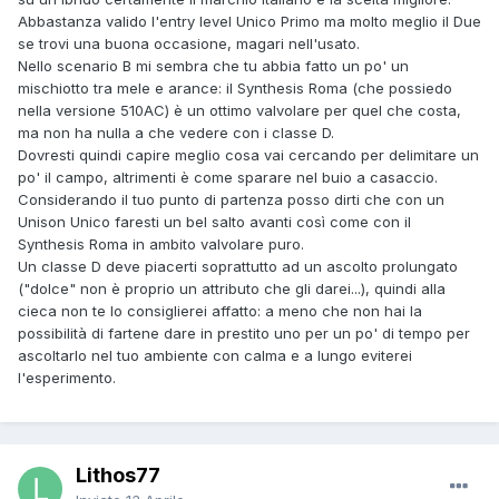
Abbastanza valido l'entry level Unico Primo ma molto meglio il Due
se trovi una buona occasione, magari nell'usato.
Nello scenario B mi sembra che tu abbia fatto un po' un
mischiotto tra mele e arance: il Synthesis Roma (che possiedo
nella versione 510AC) è un ottimo valvolare per quel che costa,
ma non ha nulla a che vedere con i classe D.
Dovresti quindi capire meglio cosa vai cercando per delimitare un
po' il campo, altrimenti è come sparare nel buio a casaccio.
Considerando il tuo punto di partenza posso dirti che con un
Unison Unico faresti un bel salto avanti così come con il
Synthesis Roma in ambito valvolare puro.
Un classe D deve piacerti soprattutto ad un ascolto prolungato
("dolce" non è proprio un attributo che gli darei...), quindi alla
cieca non te lo consiglierei affatto: a meno che non hai la
possibilità di fartene dare in prestito uno per un po' di tempo per
ascoltarlo nel tuo ambiente con calma e a lungo eviterei
l'esperimento.
Lithos77