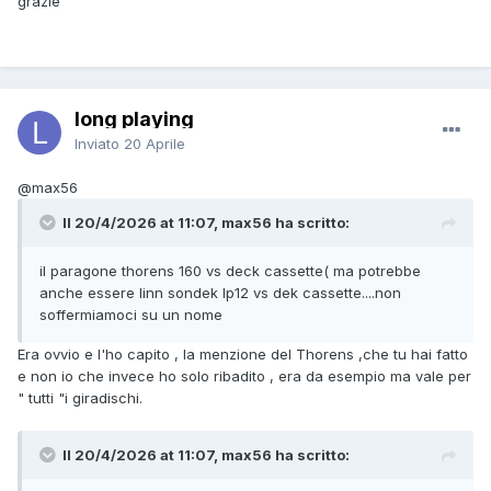
grazie
long playing
Inviato
20 Aprile
@max56
Il 20/4/2026 at 11:07, max56 ha scritto:
il paragone thorens 160 vs deck cassette( ma potrebbe
anche essere linn sondek lp12 vs dek cassette....non
soffermiamoci su un nome
Era ovvio e l'ho capito , la menzione del Thorens ,che tu hai fatto
e non io che invece ho solo ribadito , era da esempio ma vale per
" tutti "i giradischi.
Il 20/4/2026 at 11:07, max56 ha scritto: