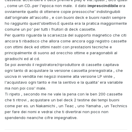
, come un CD...per l'epoca non male. il dato
imprescindibile
era
ovviamente quello di ottenere copie pressocche' indistinguibili
dall'originale all'ascolto , e con buoni deck e buoni nastri sempre
ho raggiunto quest'obiettivo.E questa era la pratica maggiormente
comune un po' per tutti i fruitori di deck cassette.
Per quanto riguarda la scarsezza del supporto magnetico che citi
ancora ti ribadisco che allora come ancora oggi registro cassette
con ottimi deck ed ottimi nastri con prestazioni tecniche e
principalmente di suono ad orecchio ottime e paragonabili al
giradischi ed al cd.
Se poi avendo il registratore/riproduttore di cassette capitava
ogni tanto di acquistare la versione cassetta preregistrata , che
usciva in vendita nei negozi insieme alla versione LP vinile ,
l'acquistavo ogni tanto e me la sentivo e la qualita' era variabile
ma non poi cosi' male.
Ti ripeto , secondo me ne vale la pena con le ben 200 cassette
che ti ritrovi , acquistare un bel deck 2 testine dei tempi buoni
come per es. un Nakamichi , un Teac , uno Yamaha , un Technics
per fare dei nomi e vedrai che ti divertirai non poco non
spendendo neanche cifre impegnative.