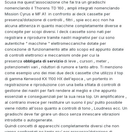
Scusa ma quest'associazione che fai tra un giradischi
nomenclando il Thorens TD 160 , ampli integrati nomenclando
Mission Cyrus e MF A1 in confronto ai deck cassette per
presenza/dotazione di controlli , filtri , spie ecc.ecc non ha
alcuna attinenza in quanto macchine completamente diverse e
concepite per scopi diversi. I deck cassette sono nati per
registrare e riprodurre tramite nastri magnetivi per cui sono
autentiche " macchine " elettromeccaniche dotate per
concezione di funzionamento atte allo scopo ed appunto dotate
di controlli elettronici e meccanismi onde per cui la
presenza
obbligata di servizio
di leve , cursori , meter ,
potenziometri vari , riduttori di rumore e tanto altro. Ti menziono
come esempio uno dei miei due deck cassette che utilizzo il top
di gamma Kenwood KX 1100 HX dell'epoca , un portento in
registrazione e riproduzione con una bella sfilata di controlli di
gestione dei nastri per farli rendere al meglio e che appunto
essenziali e conseguenziali per la sua resa top. Un amplificatore ,
al contrario invece per restituire un suono il piu' pulito possibile
viene ridotto all'osso quanto a controlli di tono , Loudness ecc. Un
giradischi deve far girare un disco senza innescare vibrazioni
introdotte o autogenerate.
Quindi concetti di apparecchi completamente diversi che non
vanno confrontati ne tanto piu' per presenza/dotazione di