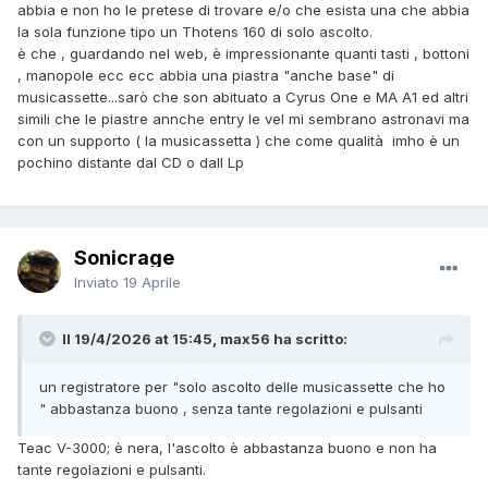
abbia e non ho le pretese di trovare e/o che esista una che abbia
la sola funzione tipo un Thotens 160 di solo ascolto.
è che , guardando nel web, è impressionante quanti tasti , bottoni
, manopole ecc ecc abbia una piastra "anche base" di
musicassette...sarò che son abituato a Cyrus One e MA A1 ed altri
simili che le piastre annche entry le vel mi sembrano astronavi ma
con un supporto ( la musicassetta ) che come qualità imho è un
pochino distante dal CD o dall Lp
Sonicrage
Inviato
19 Aprile
Il 19/4/2026 at 15:45, max56 ha scritto:
un registratore per "solo ascolto delle musicassette che ho
" abbastanza buono , senza tante regolazioni e pulsanti
Teac V-3000; è nera, l'ascolto è abbastanza buono e non ha
tante regolazioni e pulsanti.