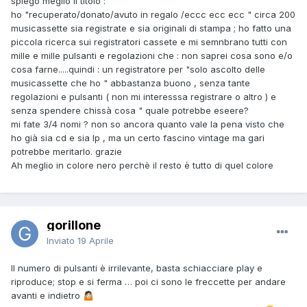
spiego meglio il titolo :
ho "recuperato/donato/avuto in regalo /eccc ecc ecc " circa 200
musicassette sia registrate e sia originali di stampa ; ho fatto una
piccola ricerca sui registratori cassete e mi semnbrano tutti con
mille e mille pulsanti e regolazioni che : non saprei cosa sono e/o
cosa farne.....quindi : un registratore per "solo ascolto delle
musicassette che ho " abbastanza buono , senza tante
regolazioni e pulsanti ( non mi interesssa registrare o altro ) e
senza spendere chissà cosa " quale potrebbe eseere?
mi fate 3/4 nomi ? non so ancora quanto vale la pena visto che
ho già sia cd e sia lp , ma un certo fascino vintage ma gari
potrebbe meritarlo. grazie
Ah meglio in colore nero perchè il resto è tutto di quel colore
gorillone
Inviato
19 Aprile
Il numero di pulsanti è irrilevante, basta schiacciare play e
riproduce; stop e si ferma … poi ci sono le freccette per andare
avanti e indietro
🤷🏻