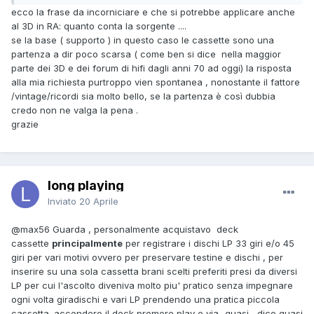
ecco la frase da incorniciare e che si potrebbe applicare anche
al 3D in RA: quanto conta la sorgente ....
se la base ( supporto ) in questo caso le cassette sono una
partenza a dir poco scarsa ( come ben si dice nella maggior
parte dei 3D e dei forum di hifi dagli anni 70 ad oggi) la risposta
alla mia richiesta purtroppo vien spontanea , nonostante il fattore
/vintage/ricordi sia molto bello, se la partenza è così dubbia
credo non ne valga la pena .
grazie
long playing
Inviato
20 Aprile
@max56
Guarda , personalmente acquistavo deck
cassette
principalmente
per registrare i dischi LP 33 giri e/o 45
giri per vari motivi ovvero per preservare testine e dischi , per
inserire su una sola cassetta brani scelti preferiti presi da diversi
LP per cui l'ascolto diveniva molto piu' pratico senza impegnare
ogni volta giradischi e vari LP prendendo una pratica piccola
cassetta. accendere il deck premere play e via...quasi , dico quasi