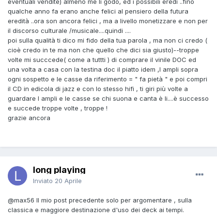
eventuali vendite) almeno me li godo, ed i possibili eredi ..fino
qualche anno fa erano anche felici al pensiero della futura
eredità ..ora son ancora felici , ma a livello monetizzare e non per
il discorso culturale /musicale....quindi ....
poi sulla qualità ti dico mi fido della tua parola , ma non ci credo (
cioè credo in te ma non che quello che dici sia giusto)--troppe
volte mi succcede( come a tuttti ) di comprare il vinile DOC ed
una volta a casa con la testina doc il piatto idem ,l ampli sopra
ogni sospetto e le casse da riferimento = " fa pietà " e poi compri
il CD in edicola di jazz e con lo stesso hifi , ti giri più volte a
guardare l ampli e le casse se chi suona e canta è li....è successo
e succede troppe volte , troppe !
grazie ancora
long playing
Inviato
20 Aprile
@max56
Il mio post precedente solo per argomentare , sulla
classica e maggiore destinazione d'uso dei deck ai tempi.