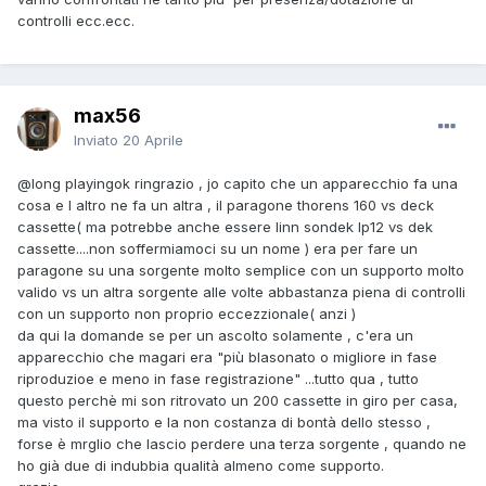
controlli ecc.ecc.
max56
Inviato
20 Aprile
@long playing
ok ringrazio , jo capito che un apparecchio fa una
cosa e l altro ne fa un altra , il paragone thorens 160 vs deck
cassette( ma potrebbe anche essere linn sondek lp12 vs dek
cassette....non soffermiamoci su un nome ) era per fare un
paragone su una sorgente molto semplice con un supporto molto
valido vs un altra sorgente alle volte abbastanza piena di controlli
con un supporto non proprio eccezzionale( anzi )
da qui la domande se per un ascolto solamente , c'era un
apparecchio che magari era "più blasonato o migliore in fase
riproduzioe e meno in fase registrazione" ...tutto qua , tutto
questo perchè mi son ritrovato un 200 cassette in giro per casa,
ma visto il supporto e la non costanza di bontà dello stesso ,
forse è mrglio che lascio perdere una terza sorgente , quando ne
ho già due di indubbia qualità almeno come supporto.