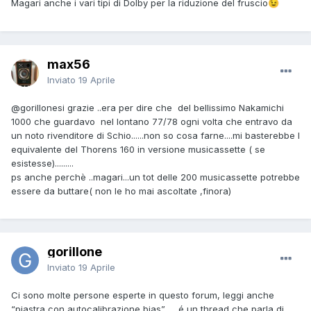
Magari anche i vari tipi di Dolby per la riduzione del fruscio
😉
max56
Inviato
19 Aprile
@gorillone
si grazie ..era per dire che del bellissimo Nakamichi
1000 che guardavo nel lontano 77/78 ogni volta che entravo da
un noto rivenditore di Schio......non so cosa farne....mi basterebbe l
equivalente del Thorens 160 in versione musicassette ( se
esistesse).........
ps anche perchè ..magari...un tot delle 200 musicassette potrebbe
essere da buttare( non le ho mai ascoltate ,finora)
gorillone
Inviato
19 Aprile
Ci sono molte persone esperte in questo forum, leggi anche
“piastra con autocalibrazione bias” … é un thread che parla di