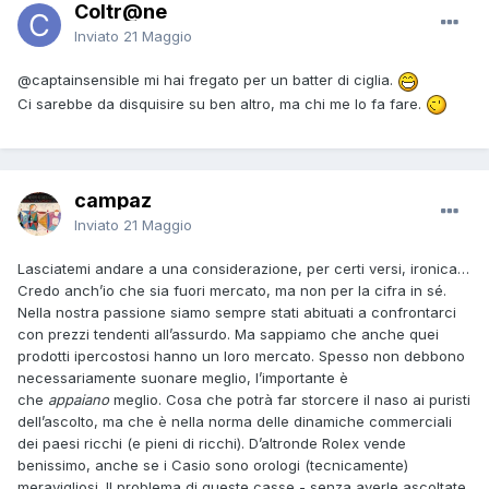
Coltr@ne
Inviato
21 Maggio
@captainsensible
mi hai fregato per un batter di ciglia.
Ci sarebbe da disquisire su ben altro, ma chi me lo fa fare.
campaz
Inviato
21 Maggio
Lasciatemi andare a una considerazione, per certi versi, ironica…
Credo anch’io che sia fuori mercato, ma non per la cifra in sé.
Nella nostra passione siamo sempre stati abituati a confrontarci
con prezzi tendenti all’assurdo. Ma sappiamo che anche quei
prodotti ipercostosi hanno un loro mercato. Spesso non debbono
necessariamente suonare meglio, l’importante è
che
appaiano
meglio. Cosa che potrà far storcere il naso ai puristi
dell’ascolto, ma che è nella norma delle dinamiche commerciali
dei paesi ricchi (e pieni di ricchi). D’altronde Rolex vende
benissimo, anche se i Casio sono orologi (tecnicamente)
meravigliosi. Il problema di queste casse - senza averle ascoltate