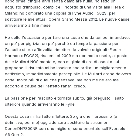
dopo ormai cinque anni senza cambiare nulla, ho fatto un
acquisto d'impulso, complice il ricordo di una visita alla Fiera di
Milano: ho comprato una coppia di Fyne Audio F502S, per
sostituire le mie attuali Opera Grand Mezza 2012. Le nuove casse
arriveranno a fine mese.
Ho colto l'occasione per fare una cosa che da tempo rimandavo,
un po' per pigrizia, un po' perché da tempo la passione per
l'ascolto si era affievolita: rimettere le valvole originali (Electro-
Harmonix ECC82), risalenti al 2009 ma non molto usate, al posto
delle Mullard NOS montate, con migliaia di ore di ascolto sul
groppone. Il risultato mi ha lasciato sbalordito: un miglioramento
nettissimo, immediatamente percepibile. Le Mullard erano davvero
cotte, molto più di quel che pensavo, ma non me ne ero mai
accorto a causa dell'"effetto rana", credo.
La passione per l'ascolto è tornata subito, già pregusto il salto
ulteriore quando arriveranno le Fyne.
Questa cosa mi ha fatto riflettere. So già che il prossimo (e
definitivo, per me) upgrade sarà sostituire lo streamer
DenonDNP800NE con uno migliore, sono orientato sull'Eversolo
A6 Gen 2.