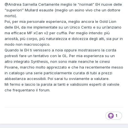
@Andrea Sarnella
Certamente meglio le “normali” EH nuove delle
“superiori” Mullard esauste (meglio un asino vivo che un dottore
morto).
Poi, per mia personale esperienza, meglio ancora le Gold Lion
delle EH, da me implementate su un Unico Cento e su un’anziano
ma efficace MF xCan v2 per cuffia. Per meglio intendo: più
ariosità, più corpo, più naturalezza e dolcezza degli alti, sia pur in
modo non macroscopico.
Quando le EH ti venissero a noia oppure mostrassero la corda
potresti fare un tentativo con le GL. Per mia esperienza su un
altro integrato Synthesis, non sono male neanche le cinesi
Psvane, marchio molto apprezzato e che ha recentemente messo
in catalogo una serie particolarmente curata di tubi a prezzi
abbastanza accessibili. Poi sarai tu ovviamente a valutare.
Mi fermo e lascio la parola ai tanti e validissimi esperti di valvole
che frequentano il forum.
1