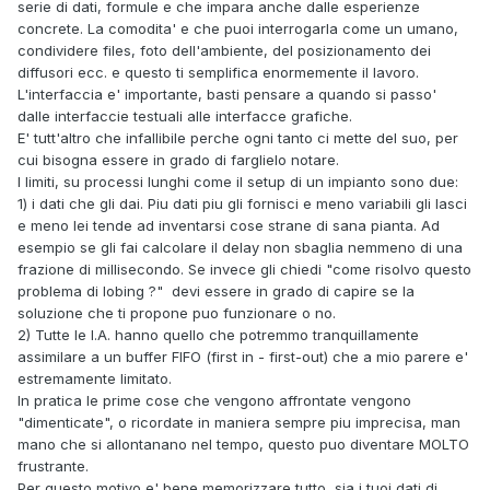
serie di dati, formule e che impara anche dalle esperienze
concrete. La comodita' e che puoi interrogarla come un umano,
condividere files, foto dell'ambiente, del posizionamento dei
diffusori ecc. e questo ti semplifica enormemente il lavoro.
L'interfaccia e' importante, basti pensare a quando si passo'
dalle interfaccie testuali alle interfacce grafiche.
E' tutt'altro che infallibile perche ogni tanto ci mette del suo, per
cui bisogna essere in grado di farglielo notare.
I limiti, su processi lunghi come il setup di un impianto sono due:
1) i dati che gli dai. Piu dati piu gli fornisci e meno variabili gli lasci
e meno lei tende ad inventarsi cose strane di sana pianta. Ad
esempio se gli fai calcolare il delay non sbaglia nemmeno di una
frazione di millisecondo. Se invece gli chiedi "come risolvo questo
problema di lobing ?" devi essere in grado di capire se la
soluzione che ti propone puo funzionare o no.
2) Tutte le I.A. hanno quello che potremmo tranquillamente
assimilare a un buffer FIFO (first in - first-out) che a mio parere e'
estremamente limitato.
In pratica le prime cose che vengono affrontate vengono
"dimenticate", o ricordate in maniera sempre piu imprecisa, man
mano che si allontanano nel tempo, questo puo diventare MOLTO
frustrante.
Per questo motivo e' bene memorizzare tutto, sia i tuoi dati di