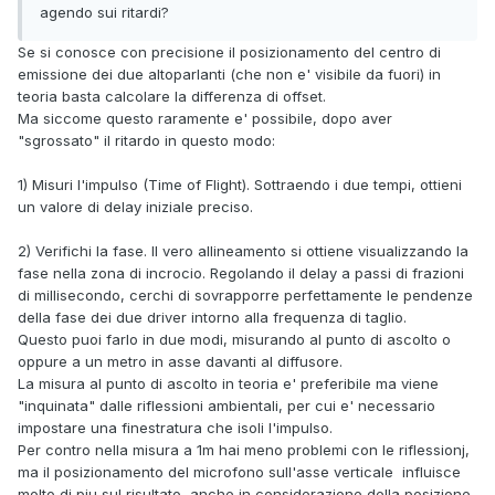
agendo sui ritardi?
Se si conosce con precisione il posizionamento del centro di
emissione dei due altoparlanti (che non e' visibile da fuori) in
teoria basta calcolare la differenza di offset.
Ma siccome questo raramente e' possibile, dopo aver
"sgrossato" il ritardo in questo modo:
1) Misuri l'impulso (Time of Flight). Sottraendo i due tempi, ottieni
un valore di delay iniziale preciso.
2) Verifichi la fase. Il vero allineamento si ottiene visualizzando la
fase nella zona di incrocio. Regolando il delay a passi di frazioni
di millisecondo, cerchi di sovrapporre perfettamente le pendenze
della fase dei due driver intorno alla frequenza di taglio.
Questo puoi farlo in due modi, misurando al punto di ascolto o
oppure a un metro in asse davanti al diffusore.
La misura al punto di ascolto in teoria e' preferibile ma viene
"inquinata" dalle riflessioni ambientali, per cui e' necessario
impostare una finestratura che isoli l'impulso.
Per contro nella misura a 1m hai meno problemi con le riflessionj,
ma il posizionamento del microfono sull'asse verticale influisce
molto di piu sul risultato, anche in considerazione della posizione