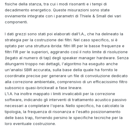
fisiche della stanza, tra cui i modi risonanti e i tempi di
decadimento energetico. Queste misurazioni sono state
ovviamente integrate con i parametri di Thiele & Small dei vari
componenti.
I dati grezzi sono stati poi elaborati dall'I.A., che ha delineato la
strategia per la costruzione dei filtri. Nel caso specifico, si è
optato per una struttura ibrida: filtri IIR per le basse frequenze e
filtri FIR per le superiori, aggirando così il noto limite di risoluzione
(legato al numero di tap) degli speaker manager hardware. Senza
dilungarmi troppo nei dettagli, l'algoritmo ha eseguito anche
un'analisi SBIR accurata, sulla base della quale ha fornito le
coordinate precise per generare un file di convoluzione dedicato
alla correzione ambientale, comprensivo di un efficacissimo filtro
subsonico quasi-brickwall a fase lineare.
L'I.A. ha inoltre mappato i limiti invalicabili per la correzione
software, indicando gli interventi di trattamento acustico passivo
necessari a completare l'opera. Nello specifico, ha calcolato la
tipologia, la frequenza di risonanza e l'esatto posizionamento
delle bass trap, fornendo persino le specifiche tecniche per la
loro eventuale costruzione.