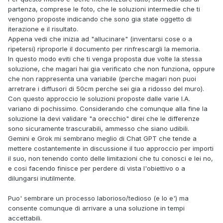
partenza, comprese le foto, che le soluzioni intermedie che ti
vengono proposte indicando che sono gia state oggetto di
iterazione e il risultato.
Appena vedi che inizia ad "allucinare" (inventarsi cose o a
ripetersi) riproporle il documento per rinfrescargli la memoria.
In questo modo eviti che ti venga proposta due volte la stessa
soluzione, che magari hai gia verificato che non funziona, oppure
che non rappresenta una variabile (perche magari non puoi
arretrare i diffusori di 50cm perche sei gia a ridosso del muro).
Con questo approccio le soluzioni proposte dalle varie I.A.
variano di pochissimo. Considerando che comunque alla fine la
soluzione la devi validare "a orecchio" direi che le differenze
sono sicuramente trascurabili, ammesso che siano udibili.
Gemini e Grok mi sembrano meglio di Chat GPT che tende a
mettere costantemente in discussione il tuo approccio per importi
il suo, non tenendo conto delle limitazioni che tu conosci e lei no,
e cosi facendo finisce per perdere di vista l'obiettivo o a
dilungarsi inutilmente.
Puo' sembrare un processo laborioso/tedioso (e lo e') ma
consente comunque di arrivare a una soluzione in tempi
accettabili.