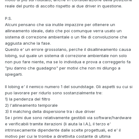
reale del punto di ascolto rispetto ai due driver in questione.
P.S.
Alcuni pensano che sia inutile impazzire per ottenere un
allineamento ideale, dato che poi comunque verra usato un
sistema di correzione ambientale o un file di convoluzione che
aggiusta anche la fase.
Questo e' un errore grossolano, perche il disallineamento causa
lobing, sul quale un sistema di correzione ambientale non solo
non puo fare niente, ma se lo individua e prova a correggerlo fa
"piu danno che guadagno" per motivi che non mi dilungo a
spiegarti.
Il lobing e' il nemico numero 1 del soundstage. Gli aspetti su cui si
puo lavorare per ridurlo sono sostanzialmente tre:
1) la pendenza del filtro
2) l'allineamento temporale
3) Il matching della dispersione tra i due driver
Se i primi due sono relativamente gestibili via software/hardware
e verificabili tramite iterazioni (li aiuta la I.A.), il terzo e'
intrinsecamente dipendente dalle scelte progettuali, ed e' il
motivo per cui le trombe a direttivita costante di ultima