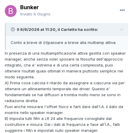
Bunker
Inviato
6 Giugno
Il 6/6/2026 at 11:20, il Carletto ha scritto:
Conto a breve di (ri)passare a breve alla multiamp attiva.
In presenza di una multiamplificazione attiva gestita con speaker
manager, anche senza voler sposare la filosofia dell'approccio
integrato, che e' estrema e di una certa complessita, puoi
ottenere risultati quasi ottimali in maniera piuttosto semplice nel
modo seguente.
A) Prima cosa calcola il ritardo da assegnare a ciascuna via per
ottenere un allineamento temporale dei driver. Questo e'
fondamentale se hai diffusori a tromba molto meno se sono in
radiazione diretta.
Puoi anche misurare l'offset fisico e farti dare dall'I.A. il dato da
inserire nello speaker manager.
B) Imposta tutti filtri a LR 24 alle frequenze consigliate dal
costruttore e misura. Dai i dati di frequenza e fase all'I.A., fatti
suggerire i filtri e impostali sullo speaker manager.