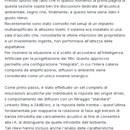
Prendo spunto dal fatto che in questo momento la prima pagina di
questa sezione ospita ben tre discussioni dedicate all'acustica
ambientale; segno che, finalmente, a questo tema viene dato il
giusto rilievo.
Recentemente sono stato coinvolto nel setup di un impianto
multiamplificato di altissimo livello. Il sistema era installato in una
sala d'ascolto che, nonostante le ottime intenzioni del proprietario
e un investimento ingente, non performava all'altezza delle
aspettative.
Per risolvere la situazione si è scelto di accostarsi all'Intelligenza
Artificiale per la progettazione dei filtri. Questo approccio
permette una configurazione "integrata", in cui l'intera catena
composta da amplificazione, diffusori e ambiente viene
considerata come un unico insieme sinergico.
Come primo passo, è stato effettuato un set completo di
misurazioni acustiche per individuare le risposte dei singoli driver,
il comportamento dei diffusori con un filtraggio "standard"
Linkwitz-Riley a 24dB/oct, e la risposta delle trombe – quest'ultima
fondamentale per mapparne la rotazione di fase agli estremi di
banda introdotta dal caricamento acustico al fine di consentire
alla I.A. di distinguerle da quelle introdotte dall'ambiente.
Tali rilievi hanno incluso anche l'analisi delle caratteristiche