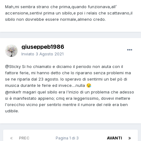
Mah,mi sembra strano che prima,quando funzionava,all’
accensione,sentivi prima un sibilo,e poi i relais che scattavano,il
sibilo non dovrebbe essere normale,almeno credo.
giuseppeb1986
Inviato
3 Agosto 2021
@Sticky
Si ho chiamato e diciamo il periodo non aiuta con il
fattore ferie, mi hanno detto che lo riparano senza problemi ma
se ne riparla dal 23 agosto. Io speravo di sentirmi un bel pò di
musica durante le ferie ed invece....nulla
😪
@mikefr
magari quel sibilo era l'inizio di un problema che adesso
si è manifestato appieno; cmq era leggerissimo, dovevi mettere
l'orecchio vicino per sentirlo mentre il rumore del relè era ben
udibile.
PREC
Pagina 1 di 3
AVANTI