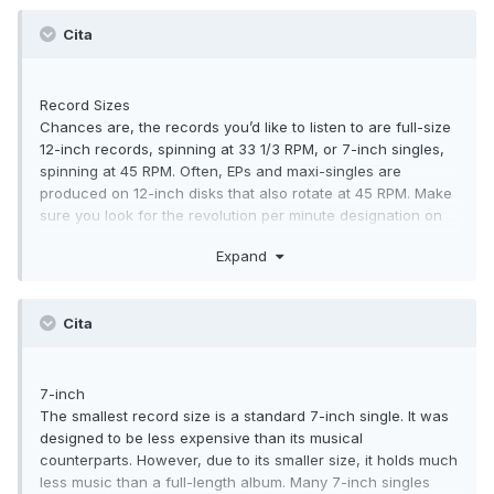
Cita
Record Sizes
Chances are, the records you’d like to listen to are full-size
12-inch records, spinning at 33 1/3 RPM, or 7-inch singles,
spinning at 45 RPM. Often, EPs and maxi-singles are
produced on 12-inch disks that also rotate at 45 RPM. Make
sure you look for the revolution per minute designation on
your record before dropping it on your turntable’s platter. If
Expand
you don’t match your record player’s setting to the rotation
needs of the disk, you could distort the record to the point
where it would be impossible to play it again.
Cita
7-inch
The smallest record size is a standard 7-inch single. It was
designed to be less expensive than its musical
counterparts. However, due to its smaller size, it holds much
less music than a full-length album. Many 7-inch singles