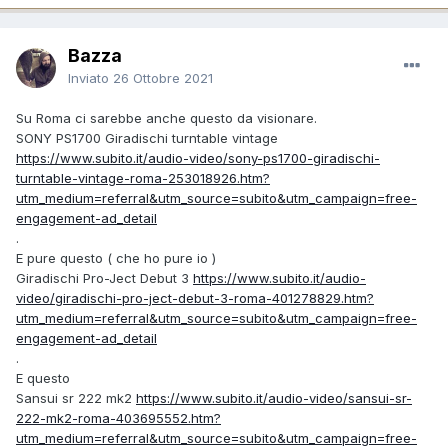
Bazza
Inviato
26 Ottobre 2021
Su Roma ci sarebbe anche questo da visionare.
SONY PS1700 Giradischi turntable vintage
https://www.subito.it/audio-video/sony-ps1700-giradischi-
turntable-vintage-roma-253018926.htm?
utm_medium=referral&utm_source=subito&utm_campaign=free-
engagement-ad_detail
.
E pure questo ( che ho pure io )
Giradischi Pro-Ject Debut 3
https://www.subito.it/audio-
video/giradischi-pro-ject-debut-3-roma-401278829.htm?
utm_medium=referral&utm_source=subito&utm_campaign=free-
engagement-ad_detail
.
E questo
Sansui sr 222 mk2
https://www.subito.it/audio-video/sansui-sr-
222-mk2-roma-403695552.htm?
utm_medium=referral&utm_source=subito&utm_campaign=free-