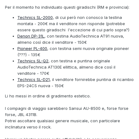
Per il momento ho individuato questi giradischi (RM e provincia):
Technics SL-2000
, di cui però non conosco la testina
montata - 200€ ma il venditore non risponde (potrebbe
essere questo giradischi l'eccezione di cui parlo sopra?)
Denon DP-31L
, con testina AudioTechnica AT91 nuova,
almeno così dice il venditore - 150€
Pioneer PL-400
, con testina semi nuova originale pioneer
(???) - 135€
Technics SL-Q2
, con testina e puntina originale
AudioTechnica AT130E ellittica, almeno dice così il
venditore - 170€
Technics SL-D21
, il venditore fornirebbe puntina di ricambio
EPS-24CS nuova - 150€
Li ho messi in ordine di gradimento estetico.
I compagni di viaggio sarebbero Sansui AU-8500 e, forse forse
forse, JBL 4311B.
Potrei ascoltare qualsiasi genere musicale, con particolare
inclinatura verso il rock.