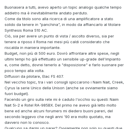
Buonasera a tutti, avevo aperto un topic analogo qualche tempo
addietro ma è inevitabilmente andato perduto.
Come da titolo sono alla ricerca di una amplificatore a stato
solido da tenere in "panchina", in modo da affiancarlo al titolare
Synthesis Roma 510 AC.
Ciò, sia per avere un punto di vista / ascolto diverso, sia per
tenere a riposo il Roma nei mesi più caldi considerato che
riscalda in maniera importante.
Budget, non più di 500 euro. Dovrò affrontare altre spese, negli
ultimi tempi ho già effettuato un sensibile up-grade dell'impianto
e, come detto, dovrei tenerlo a "disposizione" e farlo suonare per
poco tempo alla volta.
Diffusori da pilotare, Elac FS 407.
Nel vecchio topic, tra i vari consigli spiccarono i Naim Nait, Creek,
Cyrus la serie Unico della Unison (anche se ovviamente siamo
fuori budget).
Facendo un giro sulla rete mi è caduto l'occhio su questi: Naim
Nait 5i-2 e Rotel RA-985BX. Del primo ne avevo già letto molto
bene ed anche alcuni forumers mi diedero buoni pareri, del
secondo leggevo che negli anni '90 era molto quotato, ma
davvero non lo conosco.
Qualcuno sa darmi un parer? Ovviamente non solo su questi due,